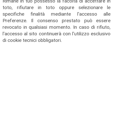
Rimane in tuo possesso la facoltà di accettare in
toto, rifiutare in toto oppure selezionare le
specifiche finalità mediante l'accesso alle
Preferenze. Il consenso prestato può essere
revocato in qualsiasi momento. In caso di rifiuto,
l'accesso al sito continuerà con l'utilizzo esclusivo
di cookie tecnici obbligatori.
A Ronco Scrivia
Borgo Fornari: la tradizione della
festa patronale, tre giorni di eventi
09/08/2026
di Redazione