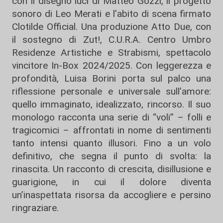
con il disegno luci di Matteo Gozzi, il progetto
sonoro di Leo Merati e l’abito di scena firmato
Clotilde Official. Una produzione Atto Due, con
il sostegno di Zut!, C.U.R.A. Centro Umbro
Residenze Artistiche e Strabismi, spettacolo
vincitore In-Box 2024/2025. Con leggerezza e
profondità, Luisa Borini porta sul palco una
riflessione personale e universale sull’amore:
quello immaginato, idealizzato, rincorso. Il suo
monologo racconta una serie di “voli” – folli e
tragicomici – affrontati in nome di sentimenti
tanto intensi quanto illusori. Fino a un volo
definitivo, che segna il punto di svolta: la
rinascita. Un racconto di crescita, disillusione e
guarigione, in cui il dolore diventa
un’inaspettata risorsa da accogliere e persino
ringraziare.