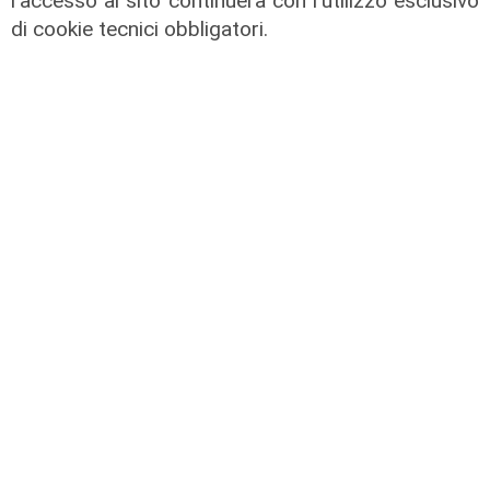
l'accesso al sito continuerà con l'utilizzo esclusivo
di cookie tecnici obbligatori.
Al Museo Galata
'Camalli 1946-2026: la nostra
storia': prorogata fino al 31 agosto
la mostra sugli 80 anni della CULMV
03/08/2026
di F.S.