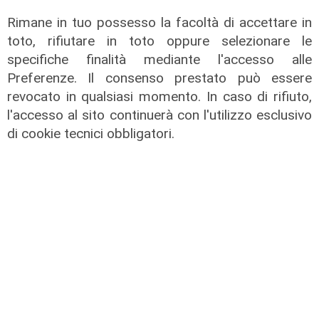
Verso gli Europei
Rimane in tuo possesso la facoltà di accettare in
Euro 2032, ora è ufficiale: fra i 16
toto, rifiutare in toto oppure selezionare le
stadi candidati c'è anche il 'Ferraris'
specifiche finalità mediante l'accesso alle
di Genova
Preferenze. Il consenso prestato può essere
04/08/2026
revocato in qualsiasi momento. In caso di rifiuto,
di Redazione Sport
l'accesso al sito continuerà con l'utilizzo esclusivo
di cookie tecnici obbligatori.