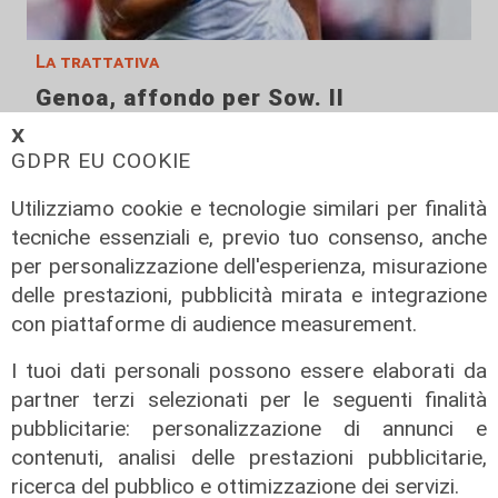
La trattativa
Genoa, affondo per Sow. Il
centrocampista svizzero è
𝗫
vicinissimo
GDPR EU COOKIE
04/08/2026
Utilizziamo cookie e tecnologie similari per finalità
di Claudio Baffico
tecniche essenziali e, previo tuo consenso, anche
per personalizzazione dell'esperienza, misurazione
delle prestazioni, pubblicità mirata e integrazione
con piattaforme di audience measurement.
I tuoi dati personali possono essere elaborati da
partner terzi selezionati per le seguenti finalità
pubblicitarie: personalizzazione di annunci e
contenuti, analisi delle prestazioni pubblicitarie,
ricerca del pubblico e ottimizzazione dei servizi.