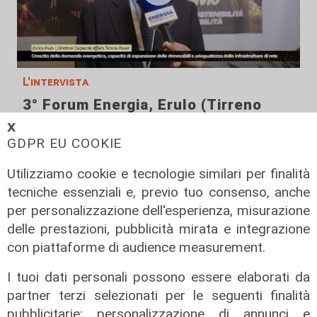
L'intervista
3° Forum Energia, Erulo (Tirreno
Power): "impianti programmabili
𝗫
essenziali per la stabilità del
GDPR EU COOKIE
sistema elettrico”
Utilizziamo cookie e tecnologie similari per finalità
09/05/2026
tecniche essenziali e, previo tuo consenso, anche
di Luca Pandimiglio
per personalizzazione dell'esperienza, misurazione
delle prestazioni, pubblicità mirata e integrazione
con piattaforme di audience measurement.
I tuoi dati personali possono essere elaborati da
partner terzi selezionati per le seguenti finalità
pubblicitarie: personalizzazione di annunci e