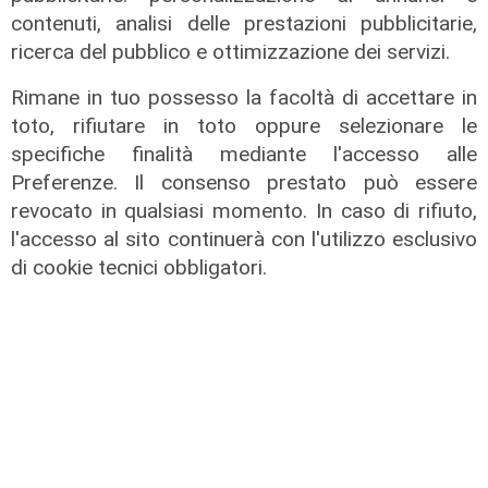
contenuti, analisi delle prestazioni pubblicitarie,
ricerca del pubblico e ottimizzazione dei servizi.
Rimane in tuo possesso la facoltà di accettare in
toto, rifiutare in toto oppure selezionare le
specifiche finalità mediante l'accesso alle
Preferenze. Il consenso prestato può essere
revocato in qualsiasi momento. In caso di rifiuto,
l'accesso al sito continuerà con l'utilizzo esclusivo
di cookie tecnici obbligatori.
L'intervista
3° Forum Energia, Cecchi (Iren):
"Teleriscaldamento e
decarbonizzazione, economia
circolare e recupero del calore per
la transizione”
09/05/2026
di Luca Pandimiglio