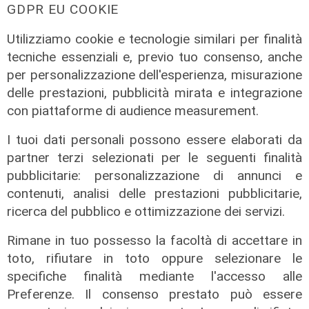
GDPR EU COOKIE
Utilizziamo cookie e tecnologie similari per finalità
tecniche essenziali e, previo tuo consenso, anche
L'intervista
per personalizzazione dell'esperienza, misurazione
3° Forum Energia, Cecchi (Iren):
delle prestazioni, pubblicità mirata e integrazione
"Teleriscaldamento e
con piattaforme di audience measurement.
decarbonizzazione, economia
I tuoi dati personali possono essere elaborati da
circolare e recupero del calore per
partner terzi selezionati per le seguenti finalità
la transizione”
pubblicitarie: personalizzazione di annunci e
09/05/2026
contenuti, analisi delle prestazioni pubblicitarie,
di Luca Pandimiglio
ricerca del pubblico e ottimizzazione dei servizi.
Rimane in tuo possesso la facoltà di accettare in
toto, rifiutare in toto oppure selezionare le
specifiche finalità mediante l'accesso alle
Preferenze. Il consenso prestato può essere