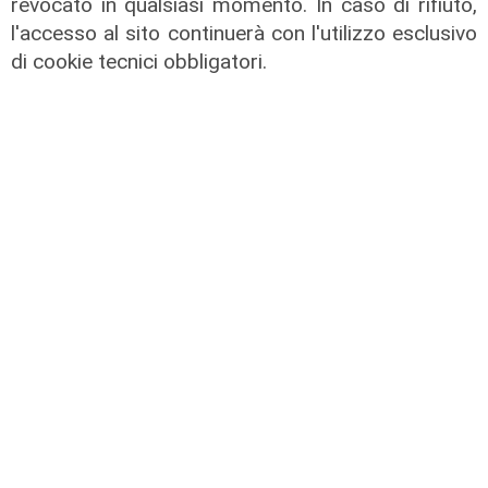
revocato in qualsiasi momento. In caso di rifiuto,
l'accesso al sito continuerà con l'utilizzo esclusivo
di cookie tecnici obbligatori.
L'intervista
3° Forum Energia, Bragoli (Erg):
"Rinnovabili e repowering, energia
stabile per affrontare la volatilità
del gas”
09/05/2026
di Luca Pandimiglio