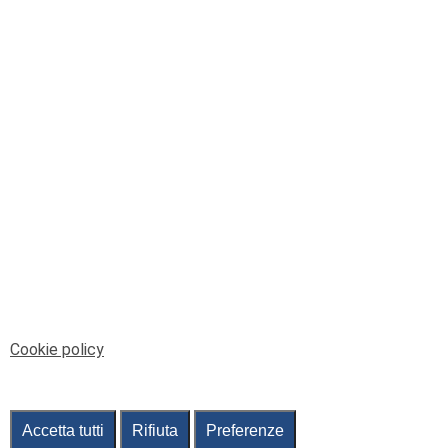
© Telenord Srl
P.IVA e CF: 00945590107 - ISC. REA - GE: 229501
Sede Legale: Via XX Settembre 41/3, 16121 GENOVA
PEC: contabilita@pec.telenord.it
Capitale sociale: 343.598,42 euro i.v.
Tutti i diritti riservati, vietata la copia anche parziale
dei contenuti
pubtelenord@telenord.it
Tel. 010 55 32 701
Informativa della privacy
|
Gestisci consenso
Cookie policy
Accetta tutti
Rifiuta
Preferenze