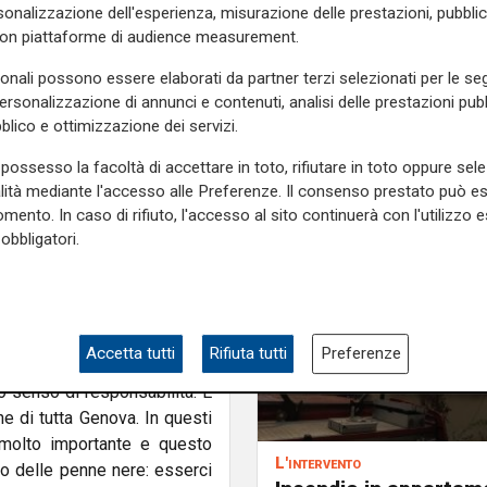
ino al Bigo) a Genova hanno
onalizzazione dell'esperienza, misurazione delle prestazioni, pubblic
o, alternandosi l’un l’altro,
con piattaforme di audience measurement.
infarto. Senza il loro pronto
sonali possono essere elaborati da partner terzi selezionati per le seg
ebbe sopravvissuta. Prego
personalizzazione di annunci e contenuti, analisi delle prestazioni pubbl
ivermi in privato per poter
blico e ottimizzazione dei servizi.
e due meravigliose persone!!
er raggiungere piu’ persone
possesso la facoltà di accettare in toto, rifiutare in toto oppure sele
alità mediante l'accesso alle Preferenze. Il consenso prestato può 
mento. In caso di rifiuto, l'accesso al sito continuerà con l'utilizzo e
ge pubblicamente il proprio
obbligatori.
eriggio al Porto Antico per
nella zona del Bigo. "A nome
ia Franza e Giuseppe Esposito
una persona in difficoltà non
Accetta tutti
Rifiuta tutti
Preferenze
za e generosità, mettendo a
io senso di responsabilità. È
ne di tutta Genova. In questi
 molto importante e questo
L'intervento
ico delle penne nere: esserci