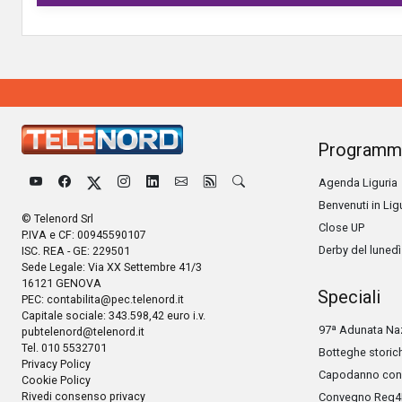
Programm
Agenda Liguria
Benvenuti in Lig
© Telenord Srl
Close UP
P.IVA e CF: 00945590107
Derby del lunedì
ISC. REA - GE: 229501
Sede Legale: Via XX Settembre 41/3
16121 GENOVA
Speciali
PEC:
contabilita@pec.telenord.it
Capitale sociale: 343.598,42 euro i.v.
97ª Adunata Naz
pubtelenord@telenord.it
Tel. 010 5532701
Botteghe storic
Privacy Policy
Capodanno con 
Cookie Policy
Rivedi consenso privacy
Convegno Reg4