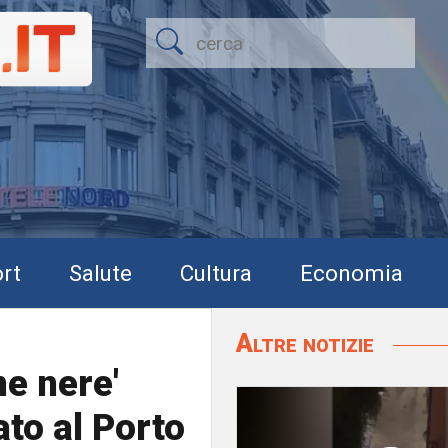
rt
Salute
Cultura
Economia
Altre notizie
ne nere'
ato al Porto