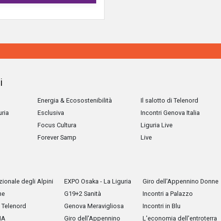
i
Energia & Ecosostenibilità
Il salotto di Telenord
uria
Esclusiva
Incontri Genova Italia
Focus Cultura
Liguria Live
Forever Samp
Live
ionale degli Alpini
EXPO Osaka - La Liguria
Giro dell'Appennino Donne
he
G19+2 Sanità
Incontri a Palazzo
Telenord
Genova Meravigliosa
Incontri in Blu
IA
Giro dell'Appennino
L'economia dell'entroterra