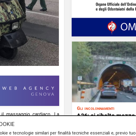
Gli incolonnamenti
i il massaggio cardiaco. La
A26: si ribalta mezzo
glio della moglie dell'uomo.
pesante. Autostrada 
OOKIE
poi riaperta
lpini che nella giornata di
okie e tecnologie similari per finalità tecniche essenziali e, previo t