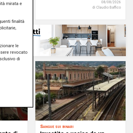
08/08/2026
08/08/2026
ità mirata e
di c.b.
di Claudio Baffico
uenti finalità
icitarie,
zionare le
essere revocato
sclusivo di
Sangue sui binari