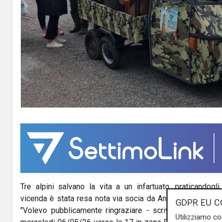
Tre alpini salvano la vita a un infartuato, praticandogl
vicenda è stata resa nota via socia da Andrea Cavanna, fi
GDPR EU C
"Volevo pubblicamente ringraziare - scrive su FB - gli a
Utilizziamo co