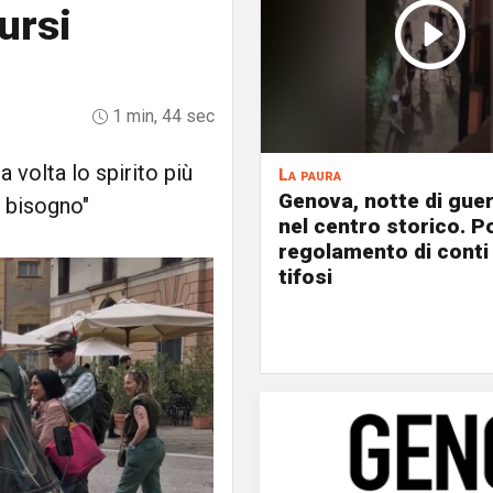
Tursi
1 min, 44 sec
 volta lo spirito più
La paura
Genova, notte di guer
è bisogno"
nel centro storico. P
regolamento di conti
tifosi