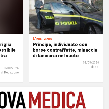
L'intervento
riglia
Principe, individuato con
ossibile
borse contraffatte, minaccia
 tra
di lanciarsi nel vuoto
08/08/2026
di c.b.
08/08/2026
di Redazione