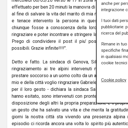
mercoledi 06/05/26 verso le 17 in zona Porto Antico (vic
anche per pers
effettuato per ben 20 minuti la manovra di massaggio cardiac
integrazione 
al fine di salvare la vita del marito di mia mamma colto da 
I tuoi dati per
e tenace intervento la persona in questione non sar
pubblicitarie: 
chiunque fosse a conoscenza della loro identità di scr
ricerca del pub
ringraziare e poter incontrare e stringere la mano a quest
Prego di condividere il post il piu’ possibile per pot
Rimane in tuo 
possibili. Grazie infinite!!!!".
specifiche fin
in qualsiasi mo
Detto e fatto. La sindaca di Genova, Silvia Salis, rivol
cookie tecnici 
ringraziamento ai tre alpini intervenuti mercoledì pom
prestare soccorso a un uomo colto da un arresto cardiaco 
Cookie policy
mio e della città voglio ringraziare Gabriele Ponti, Patriz
per il loro gesto - dichiara la sindaca Salis - davanti a 
hanno esitato, sono intervenuti con prontezza, competen
disposizione degli altri la propria preparazione e il propr
un gesto che ha salvato una vita e che merita la gratitudi
giorni la nostra città sta vivendo una presenza alpina
episodio ci ricorda ancora una volta lo spirito più autent