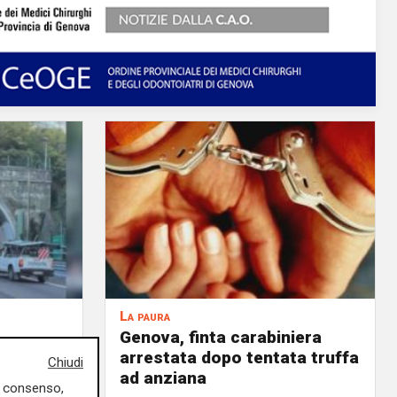
La paura
Genova, finta carabiniera
chiusa e
arrestata dopo tentata truffa
Chiudi
ad anziana
uo consenso,