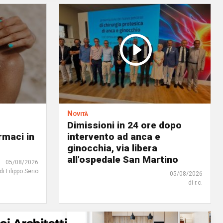
Novità
Dimissioni in 24 ore dopo
rmaci in
intervento ad anca e
ginocchia, via libera
all'ospedale San Martino
05/08/2026
di Filippo Serio
05/08/2026
di r.c.