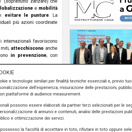
” (soprattutto zanzare) che
lobalizzazione
e
mobilità
ce:
evitare le punture
. La
iduali più azioni coordinate
 internazionali favoriscono
 miti,
attecchiscono
anche
scono
in prevenzione
, con
OOKIE
te presente in Liguria) si è
okie e tecnologie similari per finalità tecniche essenziali e, previo t
vata di recente e capace di
onalizzazione dell'esperienza, misurazione delle prestazioni, pubblic
con piattaforme di audience measurement.
Il miracolo
qua è decisiva:
sottovasi,
Incidente a Catanzaro
sonali possono essere elaborati da partner terzi selezionati per le seg
e che trattenga acqua vanno
pericolo la bimba ric
personalizzazione di annunci e contenuti, analisi delle prestazioni pubbl
he
dei cittadini
, perché il
al Gaslini: "Nessun d
blico e ottimizzazione dei servizi.
neurologico né motor
possesso la facoltà di accettare in toto, rifiutare in toto oppure sele