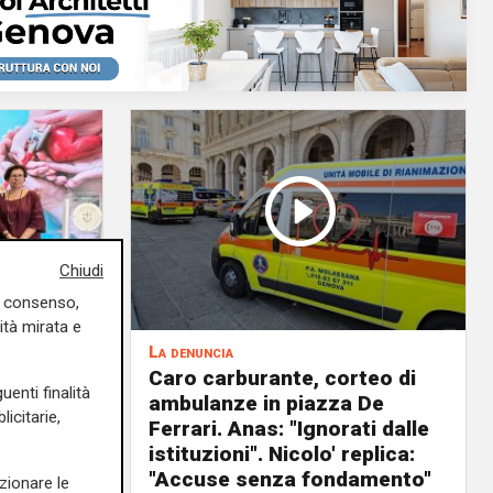
Chiudi
uo consenso,
ità mirata e
La denuncia
, è fuori
Caro carburante, corteo di
uenti finalità
overata
ambulanze in piazza De
icitarie,
anno
Ferrari. Anas: "Ignorati dalle
io"
istituzioni". Nicolo' replica:
"Accuse senza fondamento"
zionare le
03/08/2026