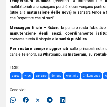
temperatura cutanea
(recettori “a infrarossi”) e
o
multifattoriali che spiegano perché alcuni vengano punti di
(utile alla
maturazione delle uova
) la zanzara tende a
che “aspettare che si sazi”.
Messaggio finale –
Ridurre le punture resta l’obiettivo
manutenzione degli spazi
,
coordinamento istitu
coerente tutela il singolo e la
sanità pubblica
.
Per restare sempre aggiornati
sulle principali notizi
canale Telenord, su
Whatsapp,
su
Instagram
,
su
Youtub
Tags:
zappa
virus
zanzare
denque
west nile
Chikungunya
A
Condividi: