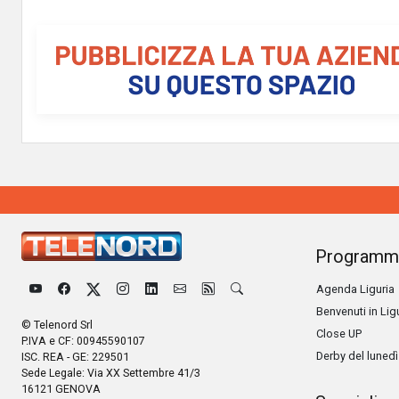
Programm
Agenda Liguria
Benvenuti in Lig
© Telenord Srl
Close UP
P.IVA e CF: 00945590107
Derby del lunedì
ISC. REA - GE: 229501
Sede Legale: Via XX Settembre 41/3
16121 GENOVA