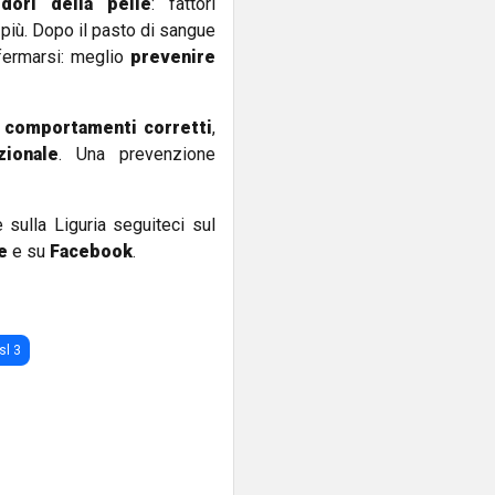
dori della pelle
: fattori
 più. Dopo il pasto di sangue
 fermarsi: meglio
prevenire
:
comportamenti corretti
,
zionale
. Una prevenzione
e sulla Liguria seguiteci sul
e
e su
Facebook
.
sl 3