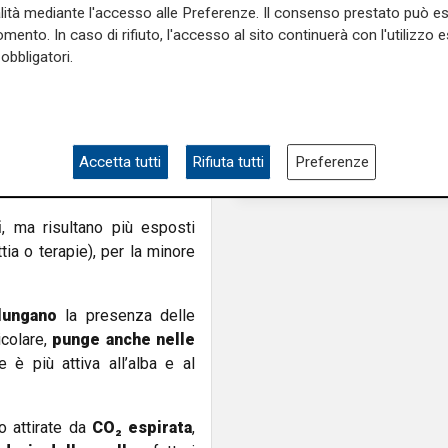
anzariere
,
abiti chiari e
alità mediante l'accesso alle Preferenze. Il consenso prestato può 
estica. Un
ventilatore
crea
mento. In caso di rifiuto, l'accesso al sito continuerà con l'utilizzo e
eno umidi
e
climatizzati
obbligatori.
nformarsi prima di partire
ti-puntura e, ove indicato,
Accetta tutti
Rifiuta tutti
Preferenze
rea
,
stagione
e
durata del
 tropicali.
i
, ma risultano più esposti
tia o terapie), per la minore
lungano
la presenza delle
icolare,
punge anche nelle
 è più attiva all’alba e al
 attirate da
CO₂ espirata
,