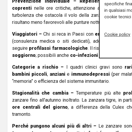
Prevenzione individuale –
Repellenti cutanei
,
z
specifiche fin
coprenti
nelle ore critiche, attenzione all’umidità dom
in qualsiasi mo
turbolenza che ostacola il volo della zanzara; ambienti
m
cookie tecnici 
risultano meno favorevoli alle punture notturne.
Viaggiatori –
Chi si reca in Paesi con
endemìa
deve
i
Cookie policy
(consulenza medica o siti dedicati), adottare misure an
seguire
profilassi farmacologiche
. Il rischio varia
per a
soggiorno
; possibili anche
co-infezioni
in alcuni contesti
Categorie a rischio –
I quadri clinici gravi sono
rar
bambini piccoli
,
anziani
e
immunodepressi
(per malat
“memoria” o efficienza del sistema immunitario.
Stagionalità che cambia –
Temperature più alte
pro
zanzare fino all’autunno inoltrato. La zanzara tigre, in part
ore centrali del giorno
, a differenza della Culex che
tramonto.
Perché pungono alcuni più di altri –
Le zanzare sono