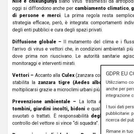
Nile e chikungunya
siano virus “trasmessi da artropodi
oggi si diffondono anche per
cambiamento climatico
,
g
di persone e merci
. La prima regola resta sempli
strategia efficace, però, è integrata: comportamenti indiv
degli enti pubblici e cura degli spazi privati.
Diffusione globale –
Il mutamento del clima e i flussi
l’arrivo di virus e vettori che, in condizioni ambientali più
dove prima non riuscivano. Le autorità sanitarie agi
monitoraggi e interventi mirati.
GDPR EU C
Vettori –
Accanto alla
Culex
(zanzara comune, storicamen
Utilizziamo co
stabilita la
zanzara tigre (Aedes albopictus)
, arri
anche per pers
moltiplicarsi grazie a microclimi urbani più caldi e umidi.
integrazione 
Prevenzione ambientale –
La lotta ai ristagni d’ac
I tuoi dati per
tombini, giardini incolti, bidoni
e qualsiasi contenitor
pubblicitarie: 
svuotati o trattati. È responsabilità
degli enti
ma anc
ricerca del pub
controllo del vettore si vince “di squadra”.
Rimane in tuo 