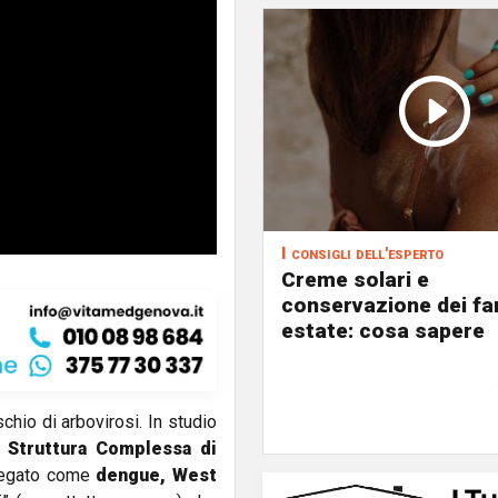
I consigli dell'esperto
Creme solari e
conservazione dei fa
estate: cosa sapere
schio di arbovirosi. In studio
a
Struttura Complessa di
iegato come
dengue, West