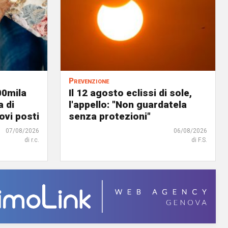
Prevenzione
00mila
Il 12 agosto eclissi di sole,
a di
l'appello: "Non guardatela
ovi posti
senza protezioni"
07/08/2026
06/08/2026
di r.c.
di F.S.