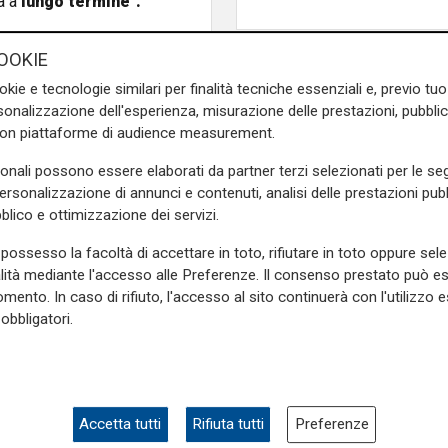
a a
lungo termine".
indaco Marco Bucci:
"Ci ha
OOKIE
ssima con i suoi edifici con
okie e tecnologie similari per finalità tecniche essenziali e, previo t
biamo fatto la scelta giusta
onalizzazione dell'esperienza, misurazione delle prestazioni, pubblic
ndo
. Genova è matura per far
con piattaforme di audience measurement.
nto. Il nostro ruolo è essere
sonali possono essere elaborati da partner terzi selezionati per le seg
personalizzazione di annunci e contenuti, analisi delle prestazioni pubbl
noa?
"Per prima cosa basta
blico e ottimizzazione dei servizi.
lioso per cultura e storia.
biamento. Abbiamo investito
possesso la facoltà di accettare in toto, rifiutare in toto oppure sele
mporta
investire sulla città
.
alità mediante l'accesso alle Preferenze. Il consenso prestato può 
mento. In caso di rifiuto, l'accesso al sito continuerà con l'utilizzo e
'opportunità di investimento.
obbligatori.
sa tornare ai fasti mondiali
 abbiamo capito che ci fosse
".
e sulla Liguria seguiteci sul
Accetta tutti
Rifiuta tutti
Preferenze
e
e su
Facebook
.