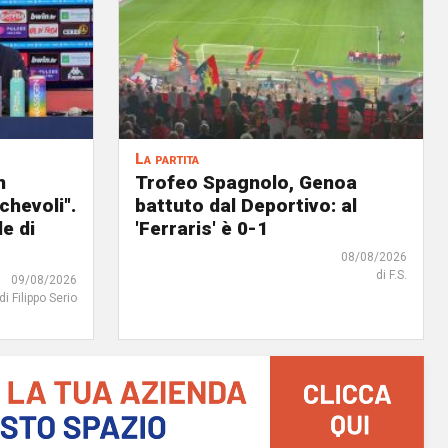
La partita
n
Trofeo Spagnolo, Genoa
chevoli".
battuto dal Deportivo: al
e di
'Ferraris' è 0-1
08/08/2026
di F.S.
09/08/2026
di Filippo Serio