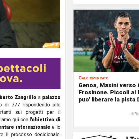
Calciomercato
Genoa, Masini verso i
Frosinone. Piccoli al
berto Zangrillo
a
palazzo
puo' liberare la pista 
o di 777 rispondendo alle
tanti sui progetti per il
di R
 Siamo qui con
l'obiettivo di
ventare internazionale
e lo
e il processo decisionale.