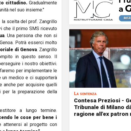
o cittadino.
Gradualmente
nità nel suo insieme."
 la scelta del prof. Zangrillo
vi che il primo SMS ricevuto
ua
. Una persona che non si
 Genoa. Potrà esserci molto
riale di Genova
. Zangrillo
ompito in questo senso. Il
rseguire i nostro obiettivi.
e faremo per implementare le
 è un medico e ci supporterà
e anche per acquisire quelli
i per la preparazione della
La sentenza
Contesa Preziosi - Ge
Tribunale di Milano d
estitore a lungo termine.
ragione all'ex patron
cendo le cose per bene i
è attenersi al progetto con