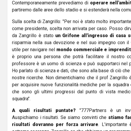
Contemporaneamente prevediamo di
operare nell'ambit
partiremo dalle aree dello stadio e si estenderà nella comu
Sulla scelta di Zangrillo: "Per noi è stato molto importante
come presidente, scelta non arrivata per caso. Posso dir
da Zangrillo è stato
un Grifone all'ingresso di casa s
risparmia nella sua devozione e nel suo impegno con il
utile per navigare nel
mondo commerciale e imprendito
è proprio una persona che potrà facilitare il nostro c
professore è un uomo di scienza e può supportarci nel pe
Ho parlato di scienza e dati, che sono alla base di ciò ch
nostre ricerche. Non dimentichiamo che il prof Zangrillo
per acquisire nuove funzionalità mediche per la squadra 
che sono gli ultimi progressi dal punto di vista medic
squadra".
A quali risultati puntate?
"777Partners è un inv
Auspichiamo i risultati. Se siamo convinti che
stiamo fa
risultati dovranno per forza arrivare
. L'importante 