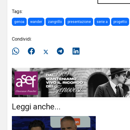
Tags:
genoa
wander
zangrillo
presentazione
serie a
progetto
Condividi:
Leggi anche...