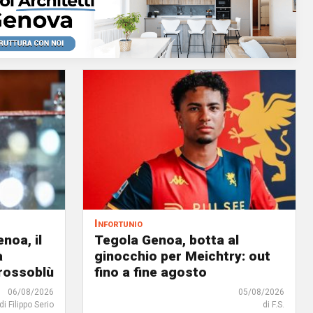
Infortunio
noa, il
Tegola Genoa, botta al
à
ginocchio per Meichtry: out
 rossoblù
fino a fine agosto
06/08/2026
05/08/2026
di Filippo Serio
di F.S.