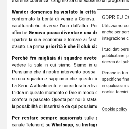
estrema coerenza. Zangrillo sa che abbiamo un programm
Wander domenica ha visitato la città insieme al s
GDPR EU C
confermato la bontà di venire a Genova. La città è belli
Utilizziamo co
caratteristiche diverse l'uno dall'altra. Pensiamo che ab
anche per pers
affinché
Genova possa diventare una delle top al mo
integrazione 
ripartire la sua economia e tornare ai fasti del Rinascime
d'aiuto. La prima
priorità è che il club sia in ordine
".
I tuoi dati per
pubblicitarie: 
Perchè fra migliaia di squadre avete scelto il Ge
ricerca del pub
vedere la sala in cui siamo. Siamo in un posto meravig
Pensiamo che il nostro intervento possa portare un cam
Rimane in tuo 
su una squadra e sappiamo che questo, in parallelo, co
specifiche fin
in qualsiasi mo
La Serie A attualmente è considerata a livello mondiale un
cookie tecnici 
L'idea in questo momento è fare in modo che la Serie A pos
com'era in passato. Questa per noi è stata un'opportunità,
la possibilità di inserirsi e da qui possiamo risalire la china
Cookie policy
Per restare sempre aggiornati
sulle principali notizi
canale Telenord, su
Whatsapp,
su
Instagram
,
su
Youtub