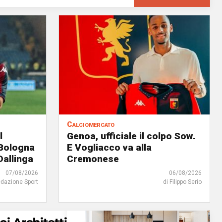
Calciomercato
l
Genoa, ufficiale il colpo Sow.
 Bologna
E Vogliacco va alla
Dallinga
Cremonese
07/08/2026
06/08/2026
edazione Sport
di Filippo Serio