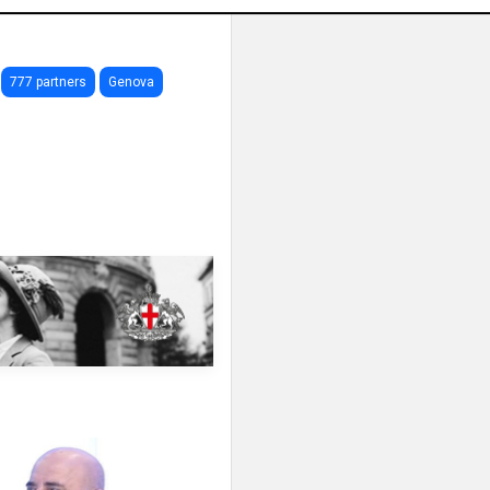
777 partners
Genova