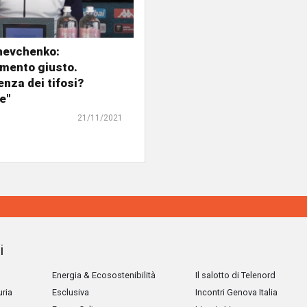
hevchenko:
amento giusto.
enza dei tifosi?
e"
21/11/2021
i
Energia & Ecosostenibilità
Il salotto di Telenord
uria
Esclusiva
Incontri Genova Italia