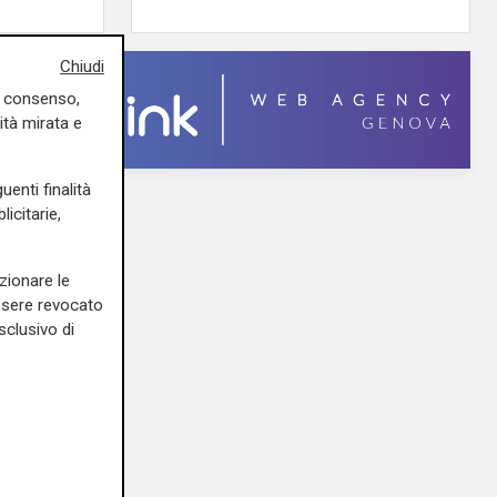
Chiudi
uo consenso,
ità mirata e
uenti finalità
icitarie,
zionare le
essere revocato
sclusivo di