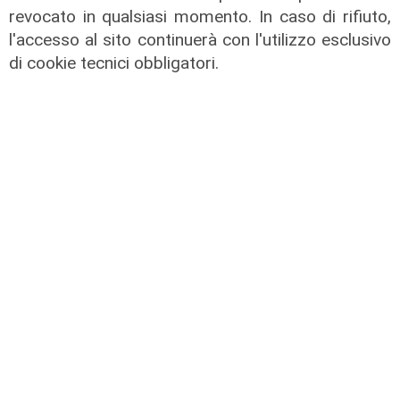
revocato in qualsiasi momento. In caso di rifiuto,
l'accesso al sito continuerà con l'utilizzo esclusivo
di cookie tecnici obbligatori.
IRE, insediato il nuovo Consiglio di
Amministrazione: il presidente è
Giovanni Calisi
06/08/2026
di Redazione