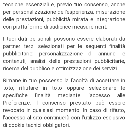
tecniche essenziali e, previo tuo consenso, anche
per personalizzazione dell'esperienza, misurazione
delle prestazioni, pubblicità mirata e integrazione
con piattaforme di audience measurement.
I tuoi dati personali possono essere elaborati da
partner terzi selezionati per le seguenti finalità
pubblicitarie: personalizzazione di annunci e
contenuti, analisi delle prestazioni pubblicitarie,
ricerca del pubblico e ottimizzazione dei servizi.
Rimane in tuo possesso la facoltà di accettare in
toto, rifiutare in toto oppure selezionare le
L'intervista
specifiche finalità mediante l'accesso alle
Pres. Ceraudo (Medio Ponente):
Preferenze. Il consenso prestato può essere
"Non demonizziamo nessuno, ma
revocato in qualsiasi momento. In caso di rifiuto,
tolleranza zero verso chi porta
l'accesso al sito continuerà con l'utilizzo esclusivo
degrado"
di cookie tecnici obbligatori.