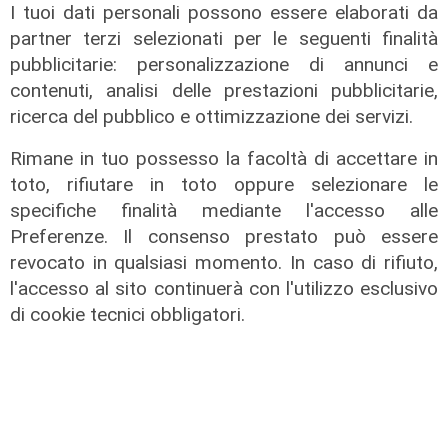
I tuoi dati personali possono essere elaborati da
Vassallo (consigliere delega
partner terzi selezionati per le seguenti finalità
Vallate) a Telenord: "Riapertura di
pubblicitarie: personalizzazione di annunci e
via Lepanto ottima notizia per
contenuti, analisi delle prestazioni pubblicitarie,
ridurre il traffico in Valpolcevera"
ricerca del pubblico e ottimizzazione dei servizi.
07/08/2026
Rimane in tuo possesso la facoltà di accettare in
toto, rifiutare in toto oppure selezionare le
specifiche finalità mediante l'accesso alle
Preferenze. Il consenso prestato può essere
revocato in qualsiasi momento. In caso di rifiuto,
l'accesso al sito continuerà con l'utilizzo esclusivo
di cookie tecnici obbligatori.
L'intervista
Pres. Ceraudo (Medio Ponente):