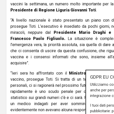
vaccini la settimana, un numero molto importante per la
Presidente di Regione Liguria Giovanni Toti
.
“A livello nazionale è stato presentato un piano con de
prosegue Toti. L’esecutivo è insediato da pochi giorni, 
miracoli, neppure dal
Presidente Mario Draghi e
Francesco Paolo Figliuolo.
La situazione è comple
l’emergenza vera, la priorità assoluta, sia quella di dare
che ci consenta di uscire da questa confusione, che rigua
vaccina e i consensi informati che sono, insieme all’
acquisire”.
“Ieri sera ho affrontato con il
Ministro Speranza
il t
GDPR EU C
vaccino, prosegue Toti. Si tratta di un tema molto delic
Utilizziamo co
personali, ci si ragionerà nel prossimo futuro. Sicurament
anche per pers
rapidamente è uno scudo penale per chi oggi vaccina
integrazione 
statistico sui grandi numeri c’è e ci sarà. Penso al caso si
un medico indagati per aver somministrato un va
I tuoi dati per
evidentemente non avevano alcuna responsabilità” conclud
pubblicitarie: 