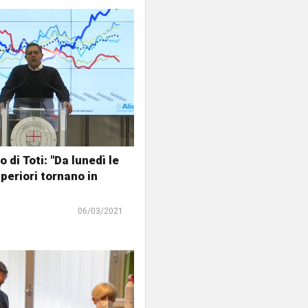
 di Toti: "Da lunedì le
periori tornano in
06/03/2021