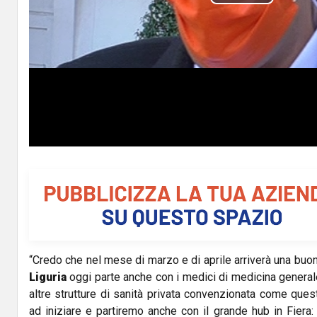
P
l
a
y
V
i
d
e
o
“Credo che nel mese di marzo e di aprile arriverà una buon
Liguria
oggi parte anche con i medici di medicina general
altre strutture di sanità privata convenzionata come que
ad iniziare e partiremo anche con il grande hub in Fiera