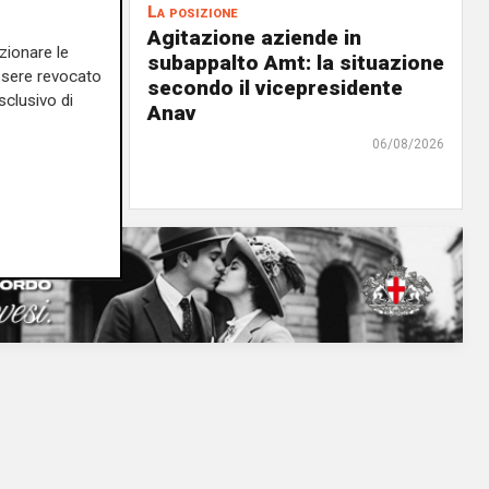
La posizione
Agitazione aziende in
zionare le
 milioni
subappalto Amt: la situazione
essere revocato
i rivi e
secondo il vicepresidente
sclusivo di
Anav
07/08/2026
06/08/2026
di r.c.