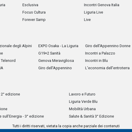
uria
Esclusiva
Incontri Genova Italia
Focus Cultura
Liguria Live
Forever Samp
Live
ionale degli Alpini
EXPO Osaka - La Liguria
Giro dell'Appennino Donne
he
G19+2 Sanità
Incontri a Palazzo
Telenord
Genova Meravigliosa
Incontri in Blu
IA
Giro dell'Appennino
L'economia dell'entroterra
 2° edizione
Lavoro e Futuro
Liguria Verde Blu
zione
Mobilità Urbana
sull’Energia - 3° edizione
Salute & Sanità 3° Edizione
Tutti i diritti riservati, vietata la copia anche parziale dei contenuti