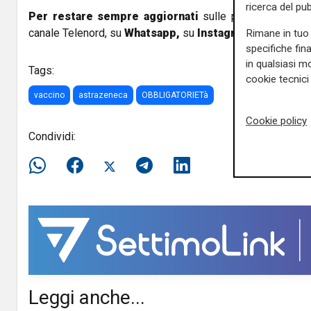
ricerca del pub
Per restare sempre aggiornati
sulle principali notizi
canale Telenord, su
Whatsapp,
su
Instagram
,
su
Youtub
Rimane in tuo 
specifiche fin
in qualsiasi mo
Tags:
cookie tecnici 
vaccino
astrazeneca
OBBLIGATORIETà
Cookie policy
Condividi:
Leggi anche...