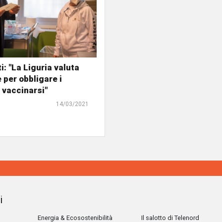
i: "La Liguria valuta
 per obbligare i
a vaccinarsi"
14/03/2021
i
Energia & Ecosostenibilità
Il salotto di Telenord