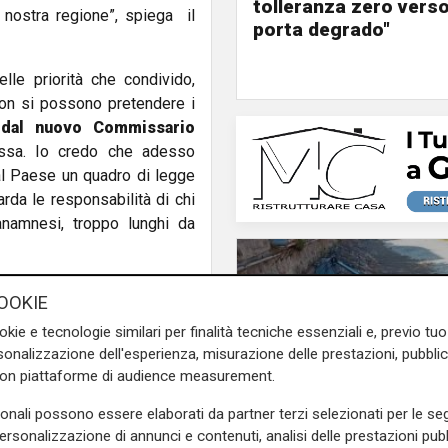
tolleranza zero verso
 nostra regione”, spiega il
porta degrado"
lle priorità che condivido,
non si possono pretendere i
 dal nuovo Commissario
ssa. Io credo che adesso
 al Paese un quadro di legge
rda le responsabilità di chi
anamnesi, troppo lunghi da
ema dell’obbligatorietà del
OOKIE
ato che riguarda le libertà
okie e tecnologie similari per finalità tecniche essenziali e, previo t
e la strumento che serve più
onalizzazione dell'esperienza, misurazione delle prestazioni, pubblic
 perché qualche incidente
con piattaforme di audience measurement.
ciliano di un infermiere e di
ccino
AstraZeneca
di cui
sonali possono essere elaborati da partner terzi selezionati per le seg
e Toti.
personalizzazione di annunci e contenuti, analisi delle prestazioni pubbl