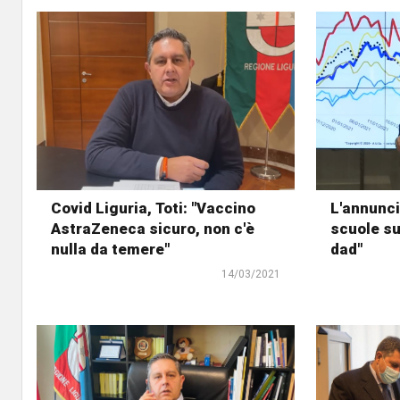
Covid Liguria, Toti: "Vaccino
L'annuncio
AstraZeneca sicuro, non c'è
scuole su
nulla da temere"
dad"
14/03/2021