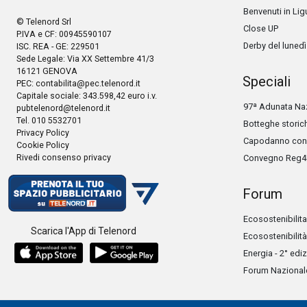
Benvenuti in Lig
© Telenord Srl
Close UP
P.IVA e CF: 00945590107
Derby del lunedì
ISC. REA - GE: 229501
Sede Legale: Via XX Settembre 41/3
16121 GENOVA
Speciali
PEC:
contabilita@pec.telenord.it
Capitale sociale: 343.598,42 euro i.v.
97ª Adunata Naz
pubtelenord@telenord.it
Tel. 010 5532701
Botteghe storic
Privacy Policy
Capodanno con 
Cookie Policy
Rivedi consenso privacy
Convegno Reg4
Forum
Ecosostenibilita
Scarica l'App di Telenord
Ecosostenibilità
Energia - 2° edi
Forum Nazionale 