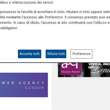
blico e ottimizzazione dei servizi.
Programma
e sulla Liguria seguiteci sul
Genova si prepara
e
e su
Facebook
.
possesso la facoltà di accettare in toto, rifiutare in toto oppure sele
all'autunno: oltre due
alità mediante l'accesso alle Preferenze. Il consenso prestato può 
di euro per la pulizia d
mento. In caso di rifiuto, l'accesso al sito continuerà con l'utilizzo e
torrenti
obbligatori.
Accetta tutti
Rifiuta tutti
Preferenze