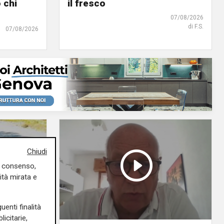
 chi
il fresco
07/08/2026
di F.S.
07/08/2026
Chiudi
uo consenso,
ità mirata e
uenti finalità
icitarie,