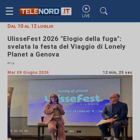
☰
LIVE
Dal 10 al 12 luglio
UlisseFest 2026 "Elogio della fuga":
svelata la festa del Viaggio di Lonely
Planet a Genova
di l.p.
Mar 09 Giugno 2026
12 min, 25 sec