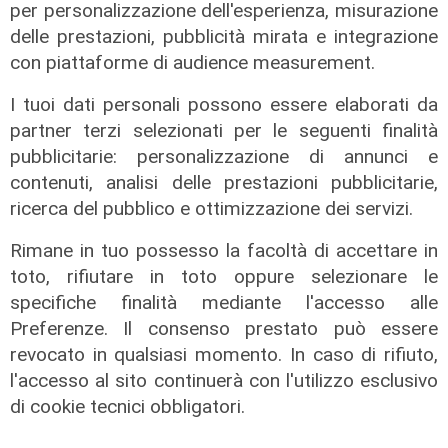
per personalizzazione dell'esperienza, misurazione
Gabriella Greison presenterà un intervento
delle prestazioni, pubblicità mirata e integrazione
originale realizzato per il festival, in cui fisica
con piattaforme di audience measurement.
quantistica, mito e racconto personale si
I tuoi dati personali possono essere elaborati da
intrecciano in una riflessione sul cambiamento,
partner terzi selezionati per le seguenti finalità
sulla trasformazione e sulla capacità di
pubblicitarie: personalizzazione di annunci e
immaginare nuovi orizzonti. Un appuntamento
contenuti, analisi delle prestazioni pubblicitarie,
inedito pensato per il pubblico del festival, che
ricerca del pubblico e ottimizzazione dei servizi.
attraverso la divulgazione scientifica e la
narrazione esplora il viaggio come esperienza
Rimane in tuo possesso la facoltà di accettare in
di scoperta, conoscenza e continua evoluzione.
toto, rifiutare in toto oppure selezionare le
specifiche finalità mediante l'accesso alle
LA MUSICA COME VIAGGIO
Preferenze. Il consenso prestato può essere
La musica rappresenta da sempre una delle
revocato in qualsiasi momento. In caso di rifiuto,
anime più riconoscibili di UlisseFest.
l'accesso al sito continuerà con l'utilizzo esclusivo
di cookie tecnici obbligatori.
Ad aprire il festival sarà il reggae di Julian
Marley, che il 9 luglio porterà ai Giardini Luzzati