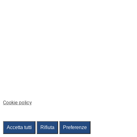
Le temperature
Genova, caldo torrido: bollino rosso
anche lunedì
Cookie policy
08/08/2026
di c.b.
Accetta tutti
Rifiuta
Preferenze