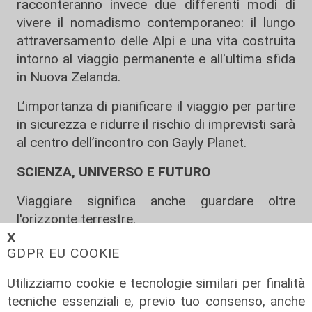
racconteranno invece due differenti modi di
vivere il nomadismo contemporaneo: il lungo
attraversamento delle Alpi e una vita costruita
intorno al viaggio permanente e all'ultima sfida
in Nuova Zelanda.
L’importanza di pianificare il viaggio per partire
in sicurezza e ridurre il rischio di imprevisti sarà
al centro dell’incontro con Gayly Planet.
SCIENZA, UNIVERSO E FUTURO
Viaggiare significa anche guardare oltre
l'orizzonte terrestre.
𝗫
AstroViktor accompagnerà il pubblico in un
GDPR EU COOKIE
percorso che dalla Luna arriva a Marte e ai
Utilizziamo cookie e tecnologie similari per finalità
confini del Sistema Solare, raccontando le
tecniche essenziali e, previo tuo consenso, anche
grandi sfide dell'esplorazione spaziale.