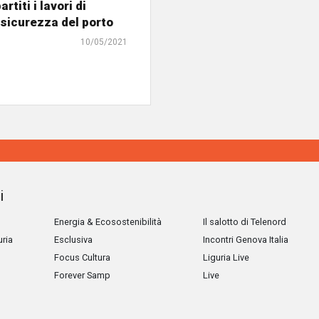
artiti i lavori di
sicurezza del porto
10/05/2021
i
Energia & Ecosostenibilità
Il salotto di Telenord
uria
Esclusiva
Incontri Genova Italia
Focus Cultura
Liguria Live
Forever Samp
Live