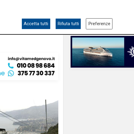
ampia area si affacc
tigullio
skate park"
Accetta tutti
Rifiuta tutti
Preferenze