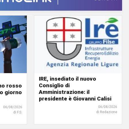
IRE, insediato il nuovo
Consiglio di
ino rosso
Amministrazione: il
o giorno
presidente è Giovanni Calisi
06/08/2026
06/08/2026
di Redazione
di F.S.