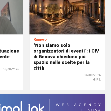
Rinnovo
n
"Non siamo solo
ituazione
organizzatori di eventi": i CIV
dente
di Genova chiedono più
spazio nelle scelte per la
città
06/08/2026
06/08/2026
di F.S.