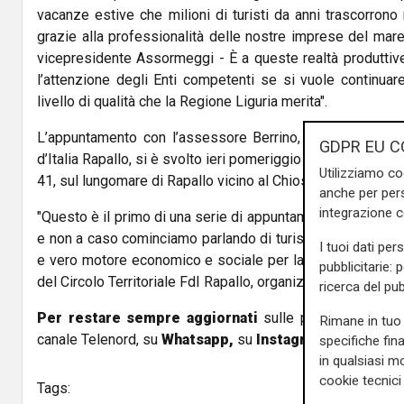
vacanze estive che milioni di turisti da anni trascorrono 
grazie alla professionalità delle nostre imprese del mar
vicepresidente Assormeggi - È a queste realtà produtti
l’attenzione degli Enti competenti se si vuole continuar
livello di qualità che la Regione Liguria merita".
L’appuntamento con l’assessore Berrino, organizzato dal C
GDPR EU C
d’Italia Rapallo, si è svolto ieri pomeriggio all’American B
Utilizziamo co
41, sul lungomare di Rapallo vicino al Chiosco della Music
anche per pers
integrazione 
"Questo è il primo di una serie di appuntamenti in programma
e non a caso cominciamo parlando di turismo, risorsa fond
I tuoi dati per
e vero motore economico e sociale per la ripartenza", di
pubblicitarie: 
del Circolo Territoriale FdI Rapallo, organizzatore dell’even
ricerca del pub
Per restare sempre aggiornati
sulle principali notizi
Rimane in tuo 
canale Telenord, su
Whatsapp,
su
Instagram
,
su
Youtub
specifiche fin
in qualsiasi mo
cookie tecnici 
Tags: