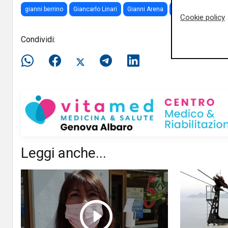
gianni berrino
Giancarlo Linari
Gianni Arena
rapallo
Turismo
Cookie policy
Condividi:
Leggi anche...