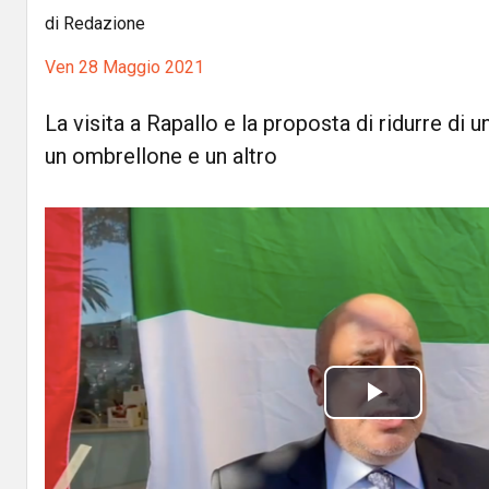
di Redazione
Ven 28 Maggio 2021
La visita a Rapallo e la proposta di ridurre di u
un ombrellone e un altro
P
l