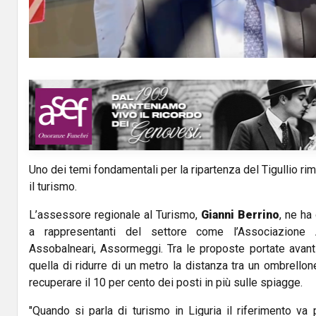
a
y
V
i
d
Uno dei temi fondamentali per la ripartenza del Tigullio r
e
il turismo.
o
L’assessore regionale al Turismo,
Gianni Berrino
, ne ha
a rappresentanti del settore come l’Associazione Al
Assobalneari, Assormeggi. Tra le proposte portate avanti
quella di ridurre di un metro la distanza tra un ombrellon
recuperare il 10 per cento dei posti in più sulle spiagge.
"Quando si parla di turismo in Liguria il riferimento va 