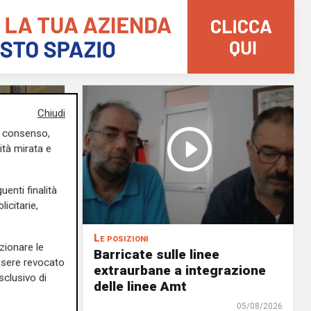
Chiudi
uo consenso,
ità mirata e
uenti finalità
icitarie,
Le posizioni
zionare le
lenord:
Barricate sulle linee
essere revocato
 cani al
extraurbane a integrazione
sclusivo di
 2. La
delle linee Amt
uta,
05/08/2026