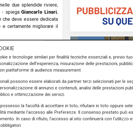
nelle due splendide riviere,
e - spiega
Giancarlo Linari
,
ve che deve essere dedicata
e e certamente migliorare il
ircolo Territoriale Fratelli
OOKIE
ar Rosa dei Venti, Via Marsala
okie e tecnologie similari per finalità tecniche essenziali e, previo t
a.
onalizzazione dell'esperienza, misurazione delle prestazioni, pubblic
con piattaforme di audience measurement.
 rivolti al nostro territorio,
amentale per la nostra città
sonali possono essere elaborati da partner terzi selezionati per le seg
ce
Gianni Arena,
Presidente
personalizzazione di annunci e contenuti, analisi delle prestazioni pubbl
to.
blico e ottimizzazione dei servizi.
Le novità
e sulla Liguria seguiteci sul
possesso la facoltà di accettare in toto, rifiutare in toto oppure sele
Ass. Viscogliosi a Te
e
e su
Facebook
.
alità mediante l'accesso alle Preferenze. Il consenso prestato può 
"A Puntavagno un'area
mento. In caso di rifiuto, l'accesso al sito continuerà con l'utilizzo e
posto di Mondobimbo
obbligatori.
pizzeria verrà abbatt