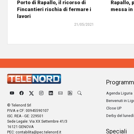
Porto di Rapallo, il ricorso di
Rapallo, p
Fincantieri rischia di fermare i
messa in 
lavori
21/05/2021
Programm
Agenda Liguria
Benvenuti in Lig
© Telenord Srl
Close UP
P.IVA e CF: 00945590107
Derby del lunedì
ISC. REA - GE: 229501
Sede Legale: Via XX Settembre 41/3
16121 GENOVA
Speciali
PEC:
contabilita@pec.telenord.it