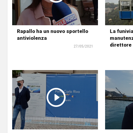
Rapallo ha un nuovo sportello
La funivi
antiviolenza
manutenzi
direttore 
27/05/2021