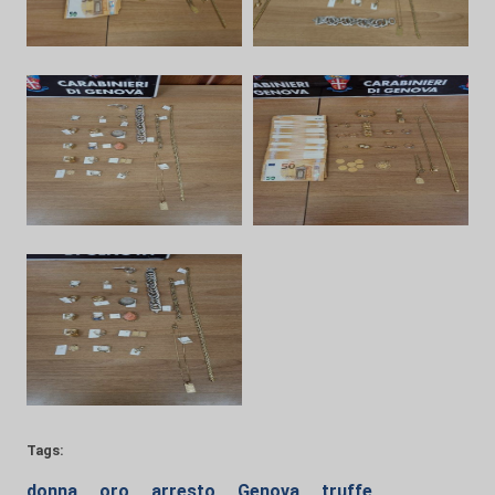
Tags:
donna
oro
arresto
Genova
truffe