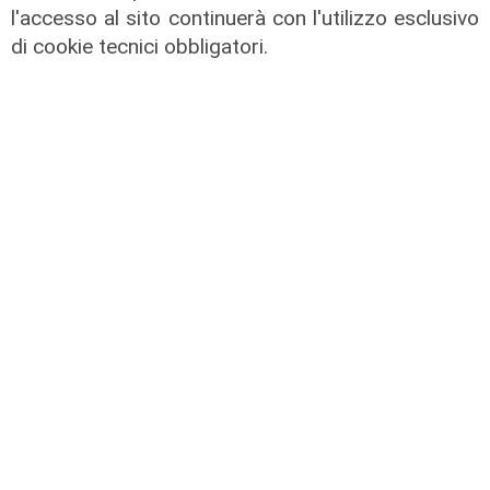
l'accesso al sito continuerà con l'utilizzo esclusivo
A Ronco Scrivia
di cookie tecnici obbligatori.
Borgo Fornari: la tradizione della
festa patronale, tre giorni di eventi
09/08/2026
di Redazione
Il rapporto
Scajola: "Io e Bucci? Al governatore