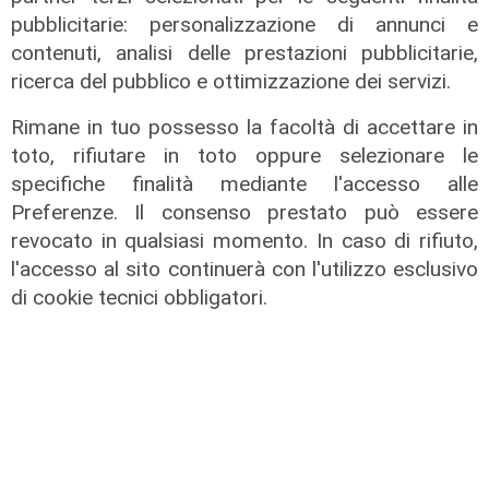
07/08/2026
pubblicitarie: personalizzazione di annunci e
di F.S.
contenuti, analisi delle prestazioni pubblicitarie,
ricerca del pubblico e ottimizzazione dei servizi.
Rimane in tuo possesso la facoltà di accettare in
toto, rifiutare in toto oppure selezionare le
specifiche finalità mediante l'accesso alle
Preferenze. Il consenso prestato può essere
revocato in qualsiasi momento. In caso di rifiuto,
l'accesso al sito continuerà con l'utilizzo esclusivo
di cookie tecnici obbligatori.
Programma
Genova si prepara all'autunno: oltre
due milioni di euro per la pulizia di
rivi e torrenti
07/08/2026
di r.c.