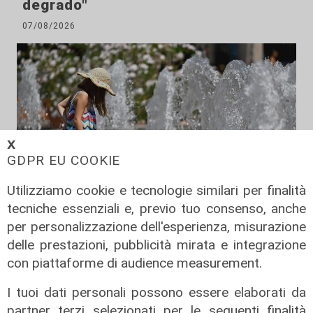
degrado"
07/08/2026
𝗫
GDPR EU COOKIE
Utilizziamo cookie e tecnologie similari per finalità
tecniche essenziali e, previo tuo consenso, anche
per personalizzazione dell'esperienza, misurazione
Estate torrida
delle prestazioni, pubblicità mirata e integrazione
Caldo atroce, a Genova sarà bollino
con piattaforme di audience measurement.
rosso fino a domenica. Ecco dove
I tuoi dati personali possono essere elaborati da
trovare il fresco
partner terzi selezionati per le seguenti finalità