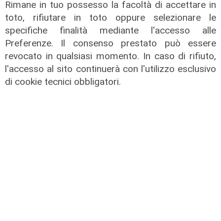
Rimane in tuo possesso la facoltà di accettare in
toto, rifiutare in toto oppure selezionare le
specifiche finalità mediante l'accesso alle
Preferenze. Il consenso prestato può essere
revocato in qualsiasi momento. In caso di rifiuto,
l'accesso al sito continuerà con l'utilizzo esclusivo
di cookie tecnici obbligatori.
Evoluzione
Il punto
Storico terzo
Friuli Venezia
servizio diretto
Giulia:
tra il porto di
Scoccimarro,
Göteborg e l’Asia
inquinamento navi
da crociera sotto
27/10/2025
controllo
di R.S.
26/10/2025
di R.S.