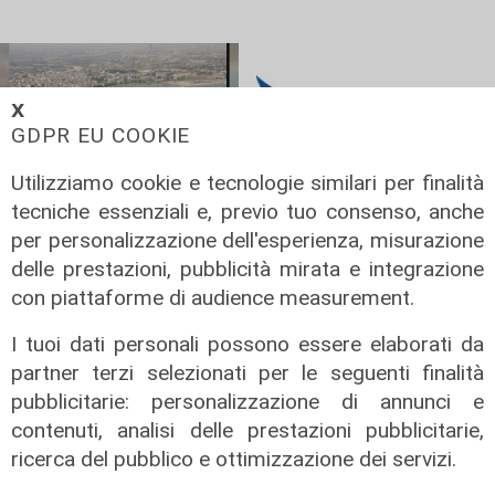
𝗫
GDPR EU COOKIE
Utilizziamo cookie e tecnologie similari per finalità
tecniche essenziali e, previo tuo consenso, anche
Nomine
Numeri
per personalizzazione dell'esperienza, misurazione
Porti italiani, via
AdSP del Mare di
delle prestazioni, pubblicità mirata e integrazione
libera del Senato:
Sardegna:
con piattaforme di audience measurement.
otto presidenti
approvato Bilancio
I tuoi dati personali possono essere elaborati da
confermati, si
di previsione 2026
partner terzi selezionati per le seguenti finalità
chiude il braccio di
28/10/2025
pubblicitarie: personalizzazione di annunci e
ferro politico
di R.S.
contenuti, analisi delle prestazioni pubblicitarie,
29/10/2025
ricerca del pubblico e ottimizzazione dei servizi.
di R.S.