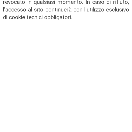
revocato in qualsiasi momento. In caso di rifiuto,
17/07/2026
l'accesso al sito continuerà con l'utilizzo esclusivo
di Redazione
di cookie tecnici obbligatori.
Transport del 10/07/2026
10/07/2026
di Redazione