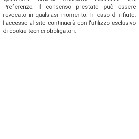
Preferenze. Il consenso prestato può essere
revocato in qualsiasi momento. In caso di rifiuto,
l'accesso al sito continuerà con l'utilizzo esclusivo
di cookie tecnici obbligatori.
il master
Assiterminal e ForMare il primo
Master per manager dei terminal
portuali in Italia
22/04/2026
di Redazione