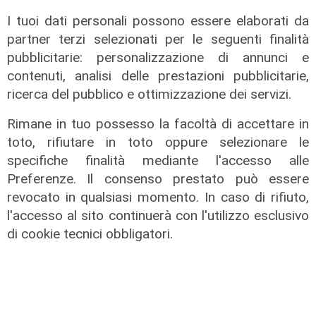
sempre vicino. Con il mio consiglio"
I tuoi dati personali possono essere elaborati da
09/08/2026
partner terzi selezionati per le seguenti finalità
di Redazione
pubblicitarie: personalizzazione di annunci e
contenuti, analisi delle prestazioni pubblicitarie,
ricerca del pubblico e ottimizzazione dei servizi.
Rimane in tuo possesso la facoltà di accettare in
toto, rifiutare in toto oppure selezionare le
specifiche finalità mediante l'accesso alle
Preferenze. Il consenso prestato può essere
revocato in qualsiasi momento. In caso di rifiuto,
l'accesso al sito continuerà con l'utilizzo esclusivo
Le dichiarazioni
di cookie tecnici obbligatori.
Sicurezza a Genova: il SIAP auspica
che l’incontro tra il Ministro
Piantedosi e la Sindaca Salis riporti
il tema nell’alveo corretto dei Patti