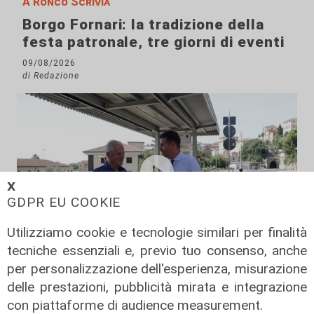
A Ronco Scrivia
Borgo Fornari: la tradizione della
festa patronale, tre giorni di eventi
09/08/2026
di Redazione
𝗫
GDPR EU COOKIE
Utilizziamo cookie e tecnologie similari per finalità
tecniche essenziali e, previo tuo consenso, anche
Il rapporto
per personalizzazione dell'esperienza, misurazione
Scajola: "Io e Bucci? Al governatore
delle prestazioni, pubblicità mirata e integrazione
ho promesso che gli sarei stato
con piattaforme di audience measurement.