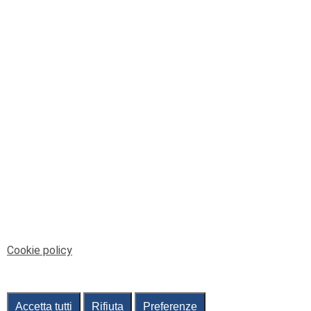
© Telenord Srl
P.IVA e CF: 00945590107 - ISC. REA - GE: 229501
Sede Legale: Via XX Settembre 41/3, 16121 GENOVA
PEC: contabilita@pec.telenord.it
Capitale sociale: 343.598,42 euro i.v.
Tutti i diritti riservati, vietata la copia anche parziale
dei contenuti
pubtelenord@telenord.it
Tel. 010 55 32 701
Informativa della privacy
|
Gestisci consenso
Cookie policy
Accetta tutti
Rifiuta
Preferenze