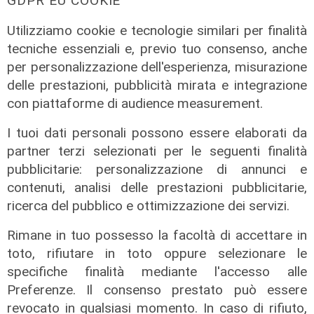
GDPR EU COOKIE
Utilizziamo cookie e tecnologie similari per finalità
tecniche essenziali e, previo tuo consenso, anche
per personalizzazione dell'esperienza, misurazione
delle prestazioni, pubblicità mirata e integrazione
con piattaforme di audience measurement.
I tuoi dati personali possono essere elaborati da
IRE, insediato il nuovo Consiglio di
partner terzi selezionati per le seguenti finalità
Amministrazione: il presidente è
pubblicitarie: personalizzazione di annunci e
Giovanni Calisi
contenuti, analisi delle prestazioni pubblicitarie,
ricerca del pubblico e ottimizzazione dei servizi.
06/08/2026
di Redazione
Rimane in tuo possesso la facoltà di accettare in
toto, rifiutare in toto oppure selezionare le
specifiche finalità mediante l'accesso alle
Preferenze. Il consenso prestato può essere
revocato in qualsiasi momento. In caso di rifiuto,