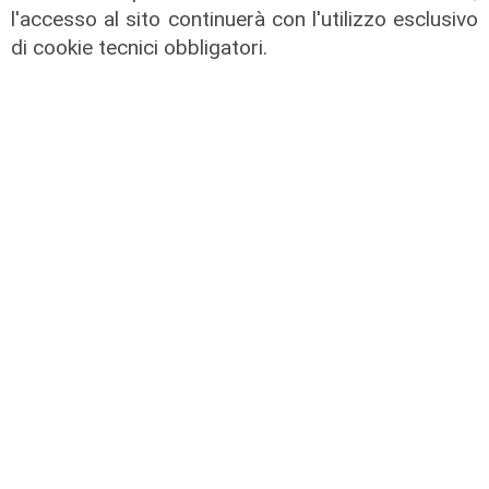
l'accesso al sito continuerà con l'utilizzo esclusivo
di cookie tecnici obbligatori.
Le novità
Ass. Viscogliosi a Telenord: "A
Puntavagno un'area cani al posto di
Mondobimbo 2. La pizzeria verrà
abbattuta, ampia area si affaccerà
su skate park"
05/08/2026