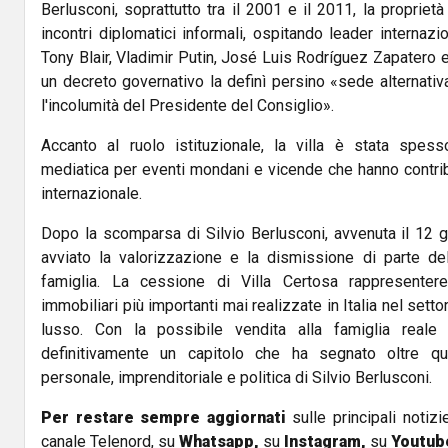
Berlusconi, soprattutto tra il 2001 e il 2011, la propriet
incontri diplomatici informali, ospitando leader interna
Tony Blair, Vladimir Putin, José Luis Rodríguez Zapatero
un decreto governativo la definì persino «sede alternati
l'incolumità del Presidente del Consiglio».
Accanto al ruolo istituzionale, la villa è stata spess
mediatica per eventi mondani e vicende che hanno contrib
internazionale.
Dopo la scomparsa di Silvio Berlusconi, avvenuta il 12 g
avviato la valorizzazione e la dismissione di parte de
famiglia. La cessione di Villa Certosa rappresenter
immobiliari più importanti mai realizzate in Italia nel sett
lusso. Con la possibile vendita alla famiglia reale
definitivamente un capitolo che ha segnato oltre qua
personale, imprenditoriale e politica di Silvio Berlusconi.
Per restare sempre aggiornati
sulle principali notizi
canale Telenord, su
Whatsapp,
su
Instagram
,
su
Youtub