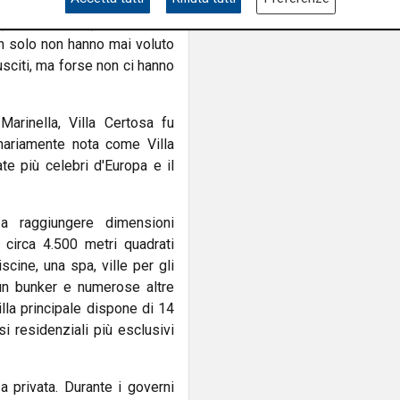
esto glorioso club c'erano e,
prietà ora è questa e non
non solo non hanno mai voluto
usciti, ma forse non ci hanno
arinella, Villa Certosa fu
inariamente nota come Villa
e più celebri d'Europa e il
a raggiungere dimensioni
, circa 4.500 metri quadrati
iscine, una spa, ville per gli
e, un bunker e numerose altre
illa principale dispone di 14
 residenziali più esclusivi
a privata. Durante i governi