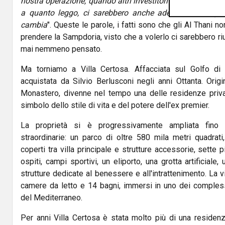
nostra operazione, quando altri investitori interessati a qu
a quanto leggo, ci sarebbero anche adesso. Ma la pro
cambia
". Queste le parole, i fatti sono che gli Al Thani 
prendere la Sampdoria, visto che a volerlo ci sarebbero ri
mai nemmeno pensato.
Ma torniamo a Villa Certosa. Affacciata sul Golfo di M
acquistata da Silvio Berlusconi negli anni Ottanta. Orig
Monastero, divenne nel tempo una delle residenze privat
simbolo dello stile di vita e del potere dell'ex premier.
La proprietà si è progressivamente ampliata fino 
straordinarie: un parco di oltre 580 mila metri quadrati
coperti tra villa principale e strutture accessorie, sette p
ospiti, campi sportivi, un eliporto, una grotta artificial
strutture dedicate al benessere e all'intrattenimento. La v
camere da letto e 14 bagni, immersi in uno dei complessi
del Mediterraneo.
Per anni Villa Certosa è stata molto più di una residenz