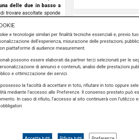
(una delle due in basso a
e di trovare ascoltate sponde
to e un "communicated" e una
OOKIE
turiste. Alcuni commentatori
okie e tecnologie similari per finalità tecniche essenziali e, previo t
augurale dei Mondiali 2022 a
onalizzazione dell'esperienza, misurazione delle prestazioni, pubblic
ria e che lo stesso emiro,
con piattaforme di audience measurement.
 del passaggio di proprietà.
I soldi sono in viaggio" e
sonali possono essere elaborati da partner terzi selezionati per le seg
otagonisti della vicenda, la
personalizzazione di annunci e contenuti, analisi delle prestazioni pubbl
 cominciata. In ogni caso, ci
blico e ottimizzazione dei servizi.
avvero, sventolando il nome
possesso la facoltà di accettare in toto, rifiutare in toto oppure sele
el passaggio da Ferrero a
alità mediante l'accesso alle Preferenze. Il consenso prestato può 
 seguente nota: “
Teniamo a
mento. In caso di rifiuto, l'accesso al sito continuerà con l'utilizzo e
edi, Ceo e founder di Gestio
obbligatori.
nager dell’operazione, nella
. Nota che il 9 gennaio 2025,
i a smentire: "
Qatar Sport
prima della chiusura della
Accetta tutti
Rifiuta tutti
Preferenze