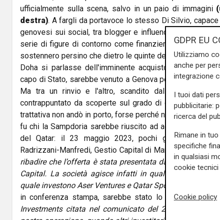
ufficialmente sulla scena, salvo in un paio di immagini
destra)
. A fargli da portavoce lo stesso Di Silvio, capac
genovesi sui social, tra blogger e influencer, tra una fo
GDPR EU C
serie di figure di contorno come finanzieri avvocati e cul
Utilizziamo co
sostennero persino che dietro le quinte della cerimonia in
anche per pers
Doha si parlasse dell'imminente acquisto della Sampdo
integrazione 
capo di Stato, sarebbe venuto a Genova per il 'vernissage'
Ma tra un rinvio e l'altro, scandito dal memorabile "
I tuoi dati per
contrappuntato da scoperte sul grado di credibilità dei pr
pubblicitarie: 
trattativa non andò in porto, forse perché non era nemmeno
ricerca del pub
fu chi la Sampdoria sarebbe riuscito ad aggiudicarsela d
Rimane in tuo 
del Qatar: il 23 maggio 2023, pochi giorni prima d
specifiche fin
Radrizzani-Manfredi, Gestio Capital di Manfredi diffuse la
in qualsiasi mo
ribadire che l’offerta è stata presentata da Matteo Manfr
cookie tecnici 
Capital. La società agisce infatti in qualità di Asset Ma
quale investono Aser Ventures e Qatar Sports Investment
”
Cookie policy
in conferenza stampa, sarebbe stato lo stesso Manfred
Investments citata nel comunicato del 23 maggio? Era 