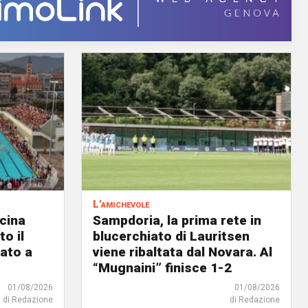
L'amichevole
scina
Sampdoria, la prima rete in
o il
blucerchiato di Lauritsen
ato a
viene ribaltata dal Novara. Al
“Mugnaini” finisce 1-2
01/08/2026
01/08/2026
di Redazione
di Redazione