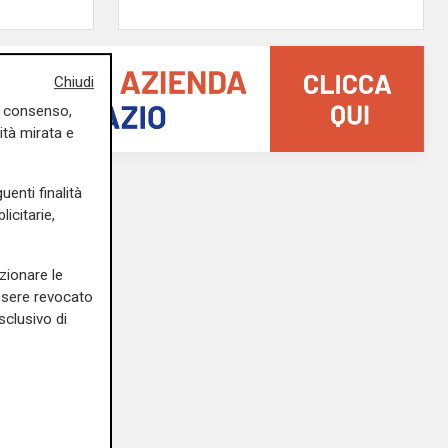
Chiudi
uo consenso,
ità mirata e
uenti finalità
icitarie,
zionare le
essere revocato
sclusivo di