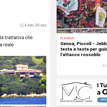
4 min, 20 sec
ta trattativa che
Il duello
Genoa, Piccoli - Jebb
a reale
testa a testa per gui
l'attacco rossoblù
di 