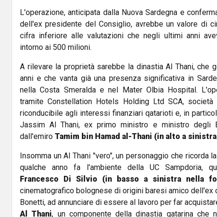
L'operazione, anticipata dalla Nuova Sardegna e confermat
dell'ex presidente del Consiglio, avrebbe un valore di ci
cifra inferiore alle valutazioni che negli ultimi anni a
intorno ai 500 milioni.
A rilevare la proprietà sarebbe la dinastia Al Thani, che 
anni e che vanta già una presenza significativa in Sarde
nella Costa Smeralda e nel Mater Olbia Hospital. L'o
tramite Constellation Hotels Holding Ltd SCA, societ
riconducibile agli interessi finanziari qatarioti e, in parti
Jassim Al Thani, ex primo ministro e ministro degli E
dall'emiro
Tamim bin Hamad al-Thani (in alto a sinistra 
Insomma un Al Thani "vero", un personaggio che ricorda la
qualche anno fa l'ambiente della UC Sampdoria, qu
Francesco Di Silvio (in basso a sinistra nella f
cinematografico bolognese di origini baresi amico dell'ex 
Bonetti, ad annunciare di essere al lavoro per far acquista
Al Thani
, un componente della dinastia qatarina che