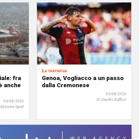
La trattativa
iale: fra
Genoa, Vogliacco a un passo
'è anche
dalla Cremonese
03/08/2026
di Claudio Baffico
04/08/2026
edazione Sport