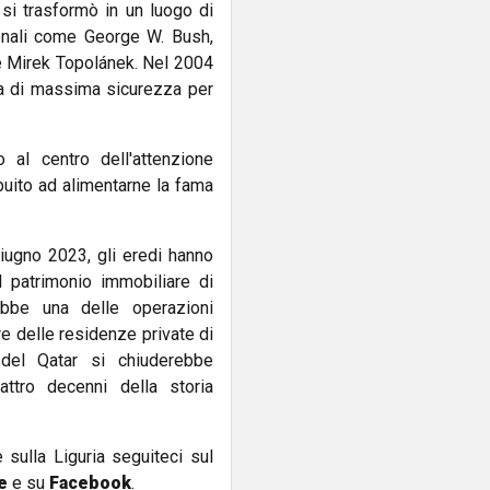
à si trasformò in un luogo di
zionali come George W. Bush,
 e Mirek Topolánek. Nel 2004
va di massima sicurezza per
o al centro dell'attenzione
uito ad alimentarne la fama
iugno 2023, gli eredi hanno
l patrimonio immobiliare di
ebbe una delle operazioni
ore delle residenze private di
 del Qatar si chiuderebbe
ttro decenni della storia
e sulla Liguria seguiteci sul
e
e su
Facebook
.