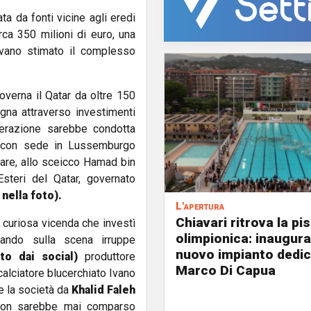
a da fonti vicine agli eredi
rca 350 milioni di euro, una
vevano stimato il complesso
governa il Qatar da oltre 150
gna attraverso investimenti
perazione sarebbe condotta
à con sede in Lussemburgo
colare, allo sceicco Hamad bin
steri del Qatar, governato
nella foto).
L'apertura
Chiavari ritrova la pi
 curiosa vicenda che investì
olimpionica: inaugurat
ando sulla scena irruppe
nuovo impianto dedic
oto dai social)
produttore
Marco Di Capua
calciatore blucerchiato Ivano
re la società da
Khalid Faleh
 non sarebbe mai comparso