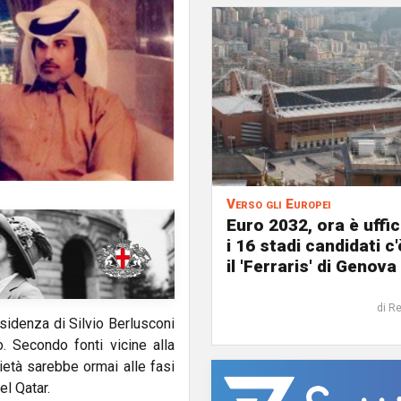
Verso gli Europei
Euro 2032, ora è uffic
i 16 stadi candidati c
il 'Ferraris' di Genova
di R
residenza di Silvio Berlusconi
. Secondo fonti vicine alla
rietà sarebbe ormai alle fasi
l Qatar.