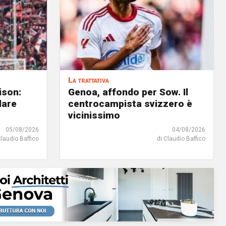
La trattativa
ison:
Genoa, affondo per Sow. Il
dare
centrocampista svizzero è
vicinissimo
05/08/2026
04/08/2026
Claudio Baffico
di Claudio Baffico