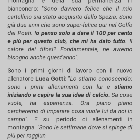
montagna e della sua permanenza in
bianconero: "
Sono davvero felice che il mio
cartellino sia stato acquisito dallo Spezia. Sono
già due anni che sono super-felice qui nel Golfo
dei Poeti. I
o penso solo a dare il 100 per cento
e più per questo club, che mi ha dato tutto
. Il
calore dei tifosi? Fondamentale, ne avremo
bisogno anche quest'anno".
Sono i primi giorni di lavoro con il nuovo
allenatore
Luca Gotti:
"
Lo stiamo conoscendo:
sono i primi allenamenti con lui e
stiamo
iniziando a capire la sua idea di calcio.
Sa cose
vuole, ha esperienza. Ora piano piano
cercheremo di imparare cosa vuole lui da noi in
campo".
E sul periodo di allenamenti in
montagna:
"Sono le settimane dove si spinge di
più per raggiun