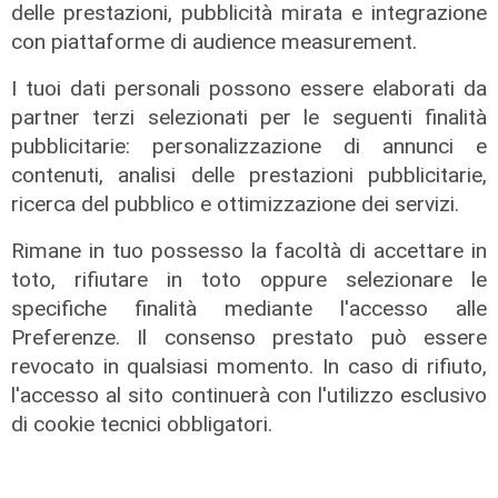
delle prestazioni, pubblicità mirata e integrazione
con piattaforme di audience measurement.
I tuoi dati personali possono essere elaborati da
partner terzi selezionati per le seguenti finalità
pubblicitarie: personalizzazione di annunci e
contenuti, analisi delle prestazioni pubblicitarie,
ricerca del pubblico e ottimizzazione dei servizi.
Rimane in tuo possesso la facoltà di accettare in
toto, rifiutare in toto oppure selezionare le
specifiche finalità mediante l'accesso alle
Preferenze. Il consenso prestato può essere
revocato in qualsiasi momento. In caso di rifiuto,
Le novità
l'accesso al sito continuerà con l'utilizzo esclusivo
Spezia, mercato subito vivo tra
di cookie tecnici obbligatori.
innesti mirati e cessioni pesanti
04/01/2026
di Francesca Balestri