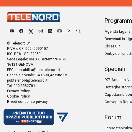
Programm
Agenda Liguria
Benvenuti in Lig
© Telenord Srl
Close UP
P.IVA e CF: 00945590107
Derby del lunedì
ISC. REA - GE: 229501
Sede Legale: Via XX Settembre 41/3
16121 GENOVA
Speciali
PEC:
contabilita@pec.telenord.it
Capitale sociale: 343.598,42 euro i.v.
97ª Adunata Naz
pubtelenord@telenord.it
Tel. 010 5532701
Botteghe storic
Privacy Policy
Capodanno con 
Cookie Policy
Rivedi consenso privacy
Convegno Reg4
Forum
Ecosostenibilita