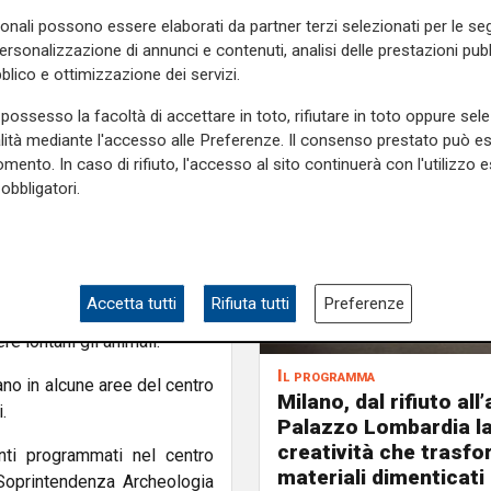
sonali possono essere elaborati da partner terzi selezionati per le seg
personalizzazione di annunci e contenuti, analisi delle prestazioni pubbl
ambiente e al decoro urbano
blico e ottimizzazione dei servizi.
ecnologia a basso impatto
possesso la facoltà di accettare in toto, rifiutare in toto oppure sele
 con estratti derivati dalla
alità mediante l'accesso alle Preferenze. Il consenso prestato può 
ata per penetrare fino alle
mento. In caso di rifiuto, l'accesso al sito continuerà con l'utilizzo e
ne.
obbligatori.
 dagli operatori comunali.
ovrebbero ridurre in modo
Accetta tutti
Rifiuta tutti
Preferenze
nizzante e, grazie all’odore
e lontani gli animali.
Il programma
bano in alcune aree del centro
Milano, dal rifiuto all’
.
Palazzo Lombardia l
creatività che trasf
nti programmati nel centro
materiali dimenticati
 Soprintendenza Archeologia