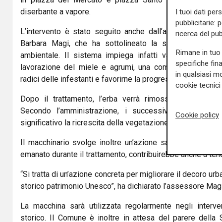
diserbante a vapore.
I tuoi dati per
pubblicitarie: 
L’intervento è stato seguito anche dall’assessore all’
ricerca del pub
Barbara Magi, che ha sottolineato la scelta di una t
Rimane in tuo 
ambientale. Il sistema impiega infatti vapore arricchito
specifiche fin
lavorazione del miele e agrumi, una combinazione studi
in qualsiasi mo
radici delle infestanti e favorirne la progressiva eliminazio
cookie tecnici 
Dopo il trattamento, l’erba verrà rimossa manualmente
Secondo l’amministrazione, i successivi passaggi d
Cookie policy
significativo la ricrescita della vegetazione.
Il macchinario svolge inoltre un’azione sanificante e igie
emanato durante il trattamento, contribuirebbe anche a tener
“Si tratta di un’azione concreta per migliorare il decoro ur
storico patrimonio Unesco”, ha dichiarato l’assessore Magi
La macchina sarà utilizzata regolarmente negli interve
storico. Il Comune è inoltre in attesa del parere della