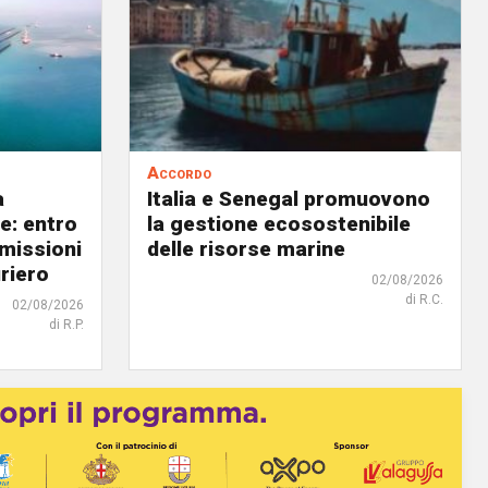
Accordo
a
Italia e Senegal promuovono
le: entro
la gestione ecosostenibile
emissioni
delle risorse marine
riero
02/08/2026
di R.C.
02/08/2026
di R.P.