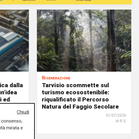
Rigenerazione
ica dalla
Tarvisio scommette sul
un’idea
turismo ecosostenibile:
i ed
riqualificato il Percorso
Natura del Faggio Secolare
Chiudi
02/08/2026
31/07/2026
uo consenso,
di R.S.
di R.S.
ità mirata e