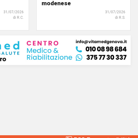
modenese
31/07/2026
31/07/2026
di R.C.
di R.S.