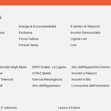
i
Energia & Ecosostenibilità
Il salotto di Telenord
uria
Esclusiva
Incontri Genova Italia
Focus Cultura
Liguria Live
Forever Samp
Live
ionale degli Alpini
EXPO Osaka - La Liguria
Giro dell'Appennino Donne
he
G19+2 Sanità
Incontri a Palazzo
Telenord
Genova Meravigliosa
Incontri in Blu
IA
Giro dell'Appennino
L'economia dell'entroterra
 2° edizione
Lavoro e Futuro