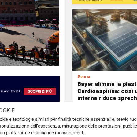
Svolta
Bayer elimina la plast
Cardioaspirina: così 
interna riduce sprech
emissioni
OOKIE
ano del centro storico con un
okie e tecnologie similari per finalità tecniche essenziali e, previo t
ll’erba infestante. Nella
onalizzazione dell'esperienza, misurazione delle prestazioni, pubblic
anutenzione sono intervenuti
con piattaforme di audience measurement.
ando una speciale macchina