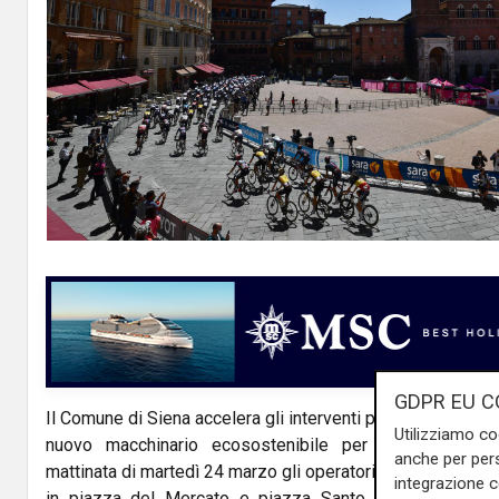
GDPR EU C
Il Comune di Siena accelera gli interventi per il decoro urb
Utilizziamo co
nuovo macchinario ecosostenibile per la rimozione de
anche per pers
mattinata di martedì 24 marzo gli operatori del servizio M
integrazione 
in piazza del Mercato e piazza Santo Spirito utilizz