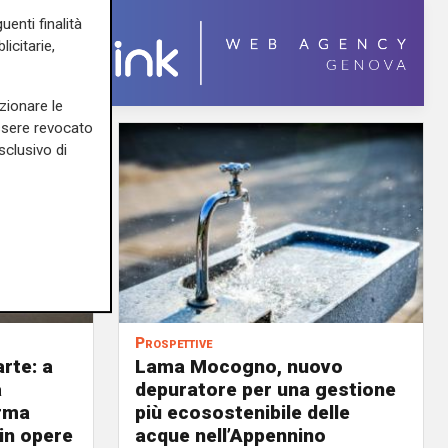
uenti finalità
icitarie,
zionare le
essere revocato
sclusivo di
Prospettive
arte: a
Lama Mocogno, nuovo
a
depuratore per una gestione
orma
più ecosostenibile delle
 in opere
acque nell’Appennino