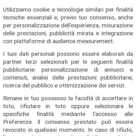
Utilizziamo cookie e tecnologie similari per finalità
tecniche essenziali e, previo tuo consenso, anche
per personalizzazione dell'esperienza, misurazione
delle prestazioni, pubblicità mirata e integrazione
con piattaforme di audience measurement.
I tuoi dati personali possono essere elaborati da
partner terzi selezionati per le seguenti finalità
pubblicitarie: personalizzazione di annunci e
contenuti, analisi delle prestazioni pubblicitarie,
ricerca del pubblico e ottimizzazione dei servizi.
Rigenerazione
Rimane in tuo possesso la facoltà di accettare in
Tarvisio scommette sul turismo
toto, rifiutare in toto oppure selezionare le
ecosostenibile: riqualificato il
specifiche finalità mediante l'accesso alle
Percorso Natura del Faggio
Secolare
Preferenze. Il consenso prestato può essere
revocato in qualsiasi momento. In caso di rifiuto,
31/07/2026