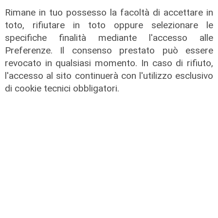
Rimane in tuo possesso la facoltà di accettare in
toto, rifiutare in toto oppure selezionare le
specifiche finalità mediante l'accesso alle
Preferenze. Il consenso prestato può essere
revocato in qualsiasi momento. In caso di rifiuto,
l'accesso al sito continuerà con l'utilizzo esclusivo
MIMIT
di cookie tecnici obbligatori.
Auto, Urso all'Ue: "La crisi sta
investendo tutta la filiera: subito le
riforme"
15/07/2026
di Redazione