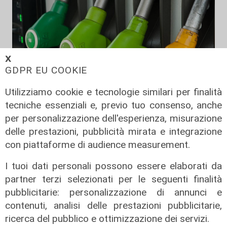
𝗫
GDPR EU COOKIE
Utilizziamo cookie e tecnologie similari per finalità
tecniche essenziali e, previo tuo consenso, anche
Sostegno
per personalizzazione dell'esperienza, misurazione
Via libera dell’UE agli aiuti per il
delle prestazioni, pubblicità mirata e integrazione
trasporto italiano: 300 milioni
con piattaforme di audience measurement.
contro il caro carburante
I tuoi dati personali possono essere elaborati da
28/07/2026
di Redazione
partner terzi selezionati per le seguenti finalità
pubblicitarie: personalizzazione di annunci e
contenuti, analisi delle prestazioni pubblicitarie,
ricerca del pubblico e ottimizzazione dei servizi.