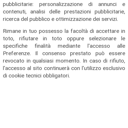
MIMIT
pubblicitarie: personalizzazione di annunci e
Auto, Urso all'Ue: "La crisi sta
contenuti, analisi delle prestazioni pubblicitarie,
investendo tutta la filiera: subito le
ricerca del pubblico e ottimizzazione dei servizi.
riforme"
Rimane in tuo possesso la facoltà di accettare in
15/07/2026
toto, rifiutare in toto oppure selezionare le
di Redazione
specifiche finalità mediante l'accesso alle
Preferenze. Il consenso prestato può essere
revocato in qualsiasi momento. In caso di rifiuto,
l'accesso al sito continuerà con l'utilizzo esclusivo
di cookie tecnici obbligatori.