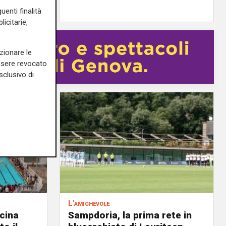
edazione Sport
uenti finalità
icitarie,
zionare le
essere revocato
sclusivo di
L'amichevole
scina
Sampdoria, la prima rete in