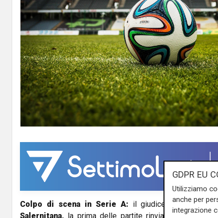
GDPR EU C
Utilizziamo co
anche per pers
Colpo di scena in Serie A:
il giudice sportivo si 
integrazione 
Salernitana,
la prima delle partite rinviata per covid i