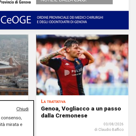
La trattativa
iale: fra
Genoa, Vogliacco a un passo
Chiudi
'è anche
dalla Cremonese
uo consenso,
ità mirata e
03/08/2026
di Claudio Baffico
04/08/2026