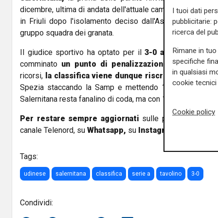
dicembre, ultima di andata dell'attuale campionato e i cam
I tuoi dati per
in Friuli dopo l'isolamento deciso dall'Asl competente p
pubblicitarie: 
ricerca del pub
gruppo squadra dei granata.
Rimane in tuo 
Il giudice sportivo ha optato per il
3-0 a tavolino in f
specifiche fin
comminato
un punto di penalizzazione alla Salerni
in qualsiasi mo
ricorsi,
la classifica viene dunque riscritta:
l'Udinese s
cookie tecnici 
Spezia staccando la Samp e mettendo 11 punti di vant
Salernitana resta fanalino di coda, ma con 10 punti e non pi
Cookie policy
Per restare sempre aggiornati
sulle principali notizi
canale Telenord, su
Whatsapp,
su
Instagram
,
su
Youtub
Tags:
udinese
salernitana
classifica
serie a
tavolino
3-0
Condividi: