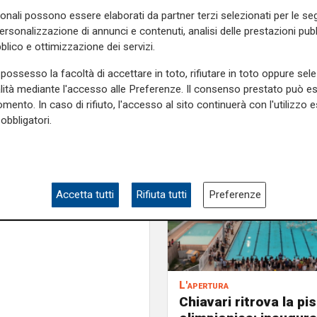
di R
pani non si erano presentati
sonali possono essere elaborati da partner terzi selezionati per le seg
er una serie di contagi nel
personalizzazione di annunci e contenuti, analisi delle prestazioni pubbl
blico e ottimizzazione dei servizi.
possesso la facoltà di accettare in toto, rifiutare in toto oppure sele
avore dei bianconeri
e ha
alità mediante l'accesso alle Preferenze. Il consenso prestato può 
tana
. In attesa di eventuali
mento. In caso di rifiuto, l'accesso al sito continuerà con l'utilizzo e
ale a 23 punti e scavalca lo
obbligatori.
aggio sul Genoa, mentre la
ù in 11.
e sulla Liguria seguiteci sul
e
e su
Facebook
.
Accetta tutti
Rifiuta tutti
Preferenze
L'apertura
Chiavari ritrova la pi