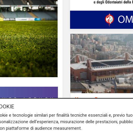
Verso gli Europei
Euro 2032, ora è uffic
OOKIE
i 16 stadi candidati c
okie e tecnologie similari per finalità tecniche essenziali e, previo t
il 'Ferraris' di Genova
onalizzazione dell'esperienza, misurazione delle prestazioni, pubblic
è pronunciato su
Udinese-
con piattaforme di audience measurement.
n questa stagione. Era il 21