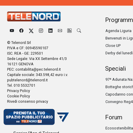
Programm
Agenda Liguria
Benvenuti in Lig
© Telenord Srl
Close UP
P.IVA e CF: 00945590107
Derby del lunedì
ISC. REA - GE: 229501
Sede Legale: Via XX Settembre 41/3
16121 GENOVA
Speciali
PEC:
contabilita@pec.telenord.it
Capitale sociale: 343.598,42 euro i.v.
97ª Adunata Naz
pubtelenord@telenord.it
Tel. 010 5532701
Botteghe storic
Privacy Policy
Capodanno con 
Cookie Policy
Rivedi consenso privacy
Convegno Reg4
Forum
Ecosostenibilita