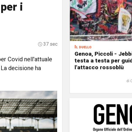
per i
37 sec
Il duello
Genoa, Piccoli - Jebb
per Covid nell'attuale
testa a testa per gui
l'attacco rossoblù
 La decisione ha
di 