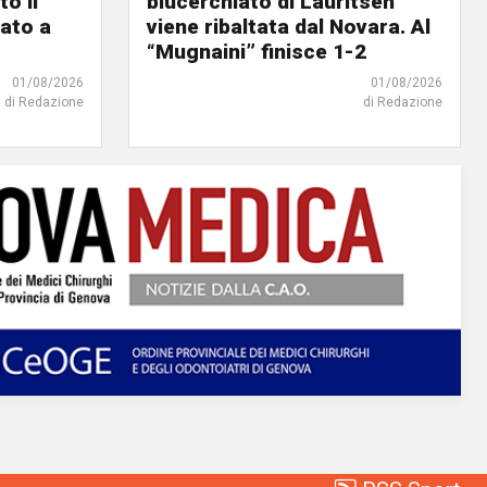
o il
blucerchiato di Lauritsen
ato a
viene ribaltata dal Novara. Al
“Mugnaini” finisce 1-2
01/08/2026
01/08/2026
di Redazione
di Redazione