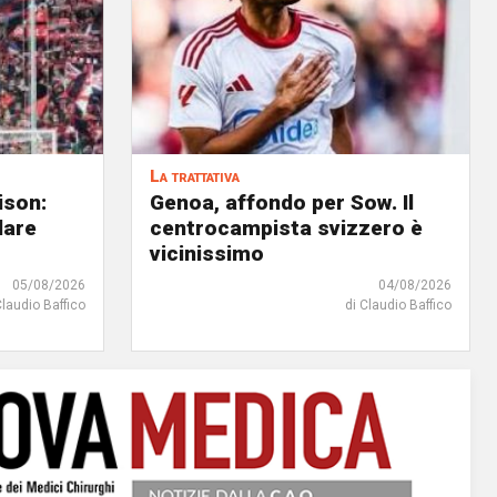
La trattativa
ison:
Genoa, affondo per Sow. Il
dare
centrocampista svizzero è
vicinissimo
05/08/2026
04/08/2026
Claudio Baffico
di Claudio Baffico