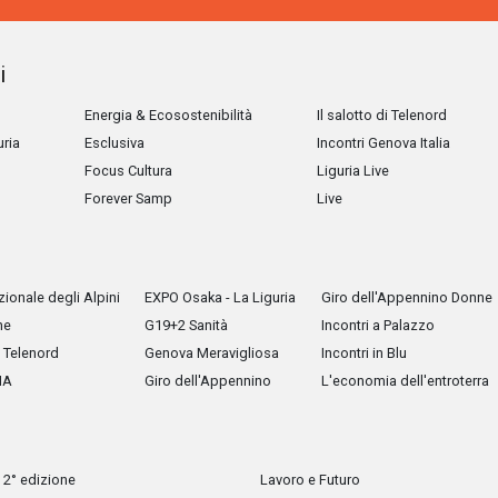
i
Energia & Ecosostenibilità
Il salotto di Telenord
uria
Esclusiva
Incontri Genova Italia
Focus Cultura
Liguria Live
Forever Samp
Live
ionale degli Alpini
EXPO Osaka - La Liguria
Giro dell'Appennino Donne
he
G19+2 Sanità
Incontri a Palazzo
Telenord
Genova Meravigliosa
Incontri in Blu
IA
Giro dell'Appennino
L'economia dell'entroterra
 2° edizione
Lavoro e Futuro