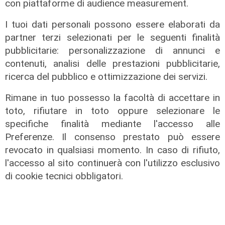
con piattaforme di audience measurement.
della Liguria è un dono del Signore"
I tuoi dati personali possono essere elaborati da
29/07/2021
partner terzi selezionati per le seguenti finalità
pubblicitarie: personalizzazione di annunci e
contenuti, analisi delle prestazioni pubblicitarie,
ricerca del pubblico e ottimizzazione dei servizi.
Rimane in tuo possesso la facoltà di accettare in
toto, rifiutare in toto oppure selezionare le
specifiche finalità mediante l'accesso alle
Preferenze. Il consenso prestato può essere
revocato in qualsiasi momento. In caso di rifiuto,
l'accesso al sito continuerà con l'utilizzo esclusivo
di cookie tecnici obbligatori.
protagonista
Sea&Green, Monti: "Un prodotto di