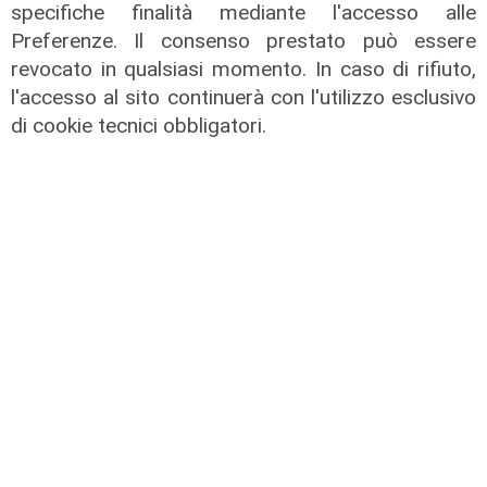
specifiche finalità mediante l'accesso alle
Preferenze. Il consenso prestato può essere
revocato in qualsiasi momento. In caso di rifiuto,
l'accesso al sito continuerà con l'utilizzo esclusivo
di cookie tecnici obbligatori.
L'esclusiva
Bordilli (Lega): "Favorevole alle
norme anti - maranza. Cpr
necessario per aumentare i
rimpatri"
05/08/2026