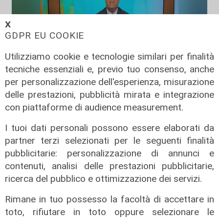
𝗫
GDPR EU COOKIE
Utilizziamo cookie e tecnologie similari per finalità
tecniche essenziali e, previo tuo consenso, anche
per personalizzazione dell'esperienza, misurazione
delle prestazioni, pubblicità mirata e integrazione
L'esclusiva
con piattaforme di audience measurement.
Mascia (FI) a Telenord: "Taglio
scuolabus nell'entroterra, per gli
I tuoi dati personali possono essere elaborati da
scolaretti oltre allo zaino, anche le
partner terzi selezionati per le seguenti finalità
gambe in spalla"
pubblicitarie: personalizzazione di annunci e
06/08/2026
contenuti, analisi delle prestazioni pubblicitarie,
di Claudio Baffico
ricerca del pubblico e ottimizzazione dei servizi.
Rimane in tuo possesso la facoltà di accettare in
toto, rifiutare in toto oppure selezionare le