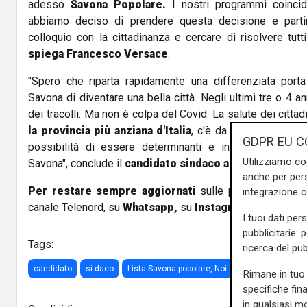
adesso
Savona Popolare.
I nostri programmi coincid
abbiamo deciso di prendere questa decisione e parti
colloquio con la cittadinanza e cercare di risolvere tutti
spiega Francesco Versace
.
"Spero che riparta rapidamente una differenziata port
Savona di diventare una bella città. Negli ultimi tre o 4 a
dei tracolli. Ma non è colpa del Covid. La salute dei cittad
la provincia più anziana d'Italia
, c'è da riprogrammare 
GDPR EU C
possibilità di essere determinanti e influenti per tut
Utilizziamo co
Savona", conclude il
candidato sindaco alle Elezioni a
anche per pers
Per restare sempre aggiornati
sulle principali notizi
integrazione 
canale Telenord, su
Whatsapp,
su
Instagram
,
su
Youtub
I tuoi dati per
pubblicitarie: 
Tags:
ricerca del pub
candidato
si daco
Lista Savona popolare, Noi con l'Italia
Rimane in tuo 
specifiche fin
in qualsiasi mo