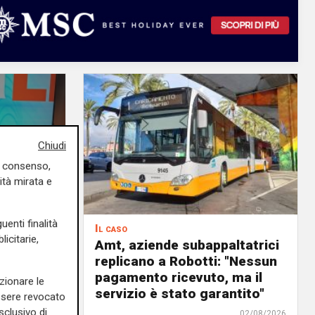
Chiudi
uo consenso,
ità mirata e
uenti finalità
Il caso
icitarie,
elenord:
Amt, aziende subappaltatrici
amo
replicano a Robotti: "Nessun
bbe
pagamento ricevuto, ma il
zionare le
ove"
servizio è stato garantito"
essere revocato
sclusivo di
03/08/2026
02/08/2026