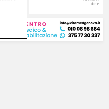
di Redazione
di R.P.