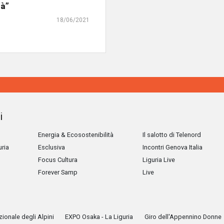
tà”
18/06/2021
i
Energia & Ecosostenibilità
Il salotto di Telenord
uria
Esclusiva
Incontri Genova Italia
Focus Cultura
Liguria Live
Forever Samp
Live
ionale degli Alpini
EXPO Osaka - La Liguria
Giro dell'Appennino Donne