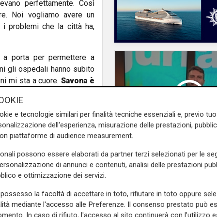
evano perfettamente. Così
re. Noi vogliamo avere un
 i problemi che la città ha,
a a porta per permettere a
nni gli ospedali hanno subito
ini mi sta a cuore.
Savona è
tutto e speriamo di avere la
OOKIE
te queste problematiche di
okie e tecnologie similari per finalità tecniche essenziali e, previo t
mministrative di Savona.
onalizzazione dell'esperienza, misurazione delle prestazioni, pubblic
e sulla Liguria seguiteci sul
con piattaforme di audience measurement.
e
e su
Facebook
.
sonali possono essere elaborati da partner terzi selezionati per le seg
Le dichiarazioni
personalizzazione di annunci e contenuti, analisi delle prestazioni pubbl
Bevilacqua (Lega) a T
blico e ottimizzazione dei servizi.
"Darsena H.24 l'abbi
proposta noi e andre
possesso la facoltà di accettare in toto, rifiutare in toto oppure sele
esportata anche altr
alità mediante l'accesso alle Preferenze. Il consenso prestato può 
mento. In caso di rifiuto, l'accesso al sito continuerà con l'utilizzo e