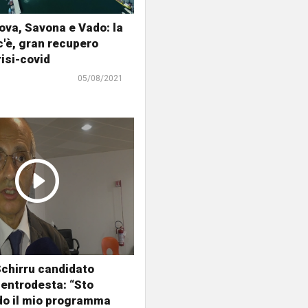
ova, Savona e Vado: la
c'è, gran recupero
risi-covid
05/08/2021
chirru candidato
entrodesta: “Sto
do il mio programma