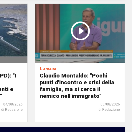
L'analisi
PD): "I
Claudio Montaldo: "Pochi
punti d'incontro e crisi della
nti e
famiglia, ma si cerca il
"
nemico nell'immigrato"
04/08/2026
03/08/2026
di Redazione
di Redazione