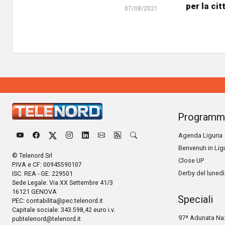
per la cit
07/08/2021
Programm
Agenda Liguria
Benvenuti in Lig
© Telenord Srl
Close UP
P.IVA e CF: 00945590107
Derby del lunedì
ISC. REA - GE: 229501
Sede Legale: Via XX Settembre 41/3
16121 GENOVA
Speciali
PEC:
contabilita@pec.telenord.it
Capitale sociale: 343.598,42 euro i.v.
97ª Adunata Naz
pubtelenord@telenord.it