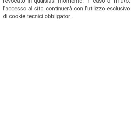
revocato in qualsiasi momento. In caso di rifiuto,
A26, residente di Mele sporge
l'accesso al sito continuerà con l'utilizzo esclusivo
denuncia
di cookie tecnici obbligatori.
05/08/2026
di r.c.
Il caso
Truffe agli anziani, conto corrente
svuotato con la nuova tecnica del