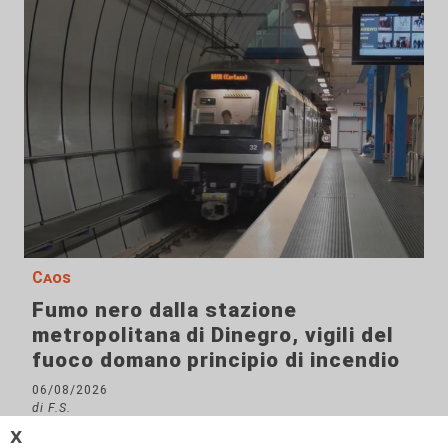
Caos
Fumo nero dalla stazione
metropolitana di Dinegro, vigili del
fuoco domano principio di incendio
06/08/2026
di F.S.
𝗫