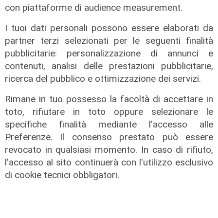
con piattaforme di audience measurement.
esalta le qualità di giovani artisti
04/08/2026
I tuoi dati personali possono essere elaborati da
partner terzi selezionati per le seguenti finalità
pubblicitarie: personalizzazione di annunci e
contenuti, analisi delle prestazioni pubblicitarie,
ricerca del pubblico e ottimizzazione dei servizi.
Rimane in tuo possesso la facoltà di accettare in
toto, rifiutare in toto oppure selezionare le
specifiche finalità mediante l'accesso alle
Preferenze. Il consenso prestato può essere
revocato in qualsiasi momento. In caso di rifiuto,
Al Museo Galata
l'accesso al sito continuerà con l'utilizzo esclusivo
di cookie tecnici obbligatori.
'Camalli 1946-2026: la nostra
storia': prorogata fino al 31 agosto
la mostra sugli 80 anni della CULMV
03/08/2026