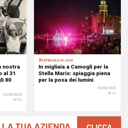
Spettacolo di luce
a nostra
In migliaia a Camogli per la
o al 31
Stella Maris: spiaggia piena
li 80
per la posa dei lumini
03/08/2026
di r.c.
03/08/2026
di F.S.