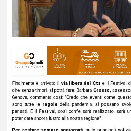
l
a
y
V
i
d
Finalmente è arrivato il
via libera del Cts
e il Festival 
e
dire senza timori, si potrà fare. Barbara
Grosso,
assessor
o
Genova, commenta così: "Credo che eventi come questo, 
sono tutte le
regole
della pandemia, si possano svol
pensati. E il Festival, così com'è sarà realizzato, sarà 
poter dare ancora lustro alla nostra regione".
Per restare sempre aggiornati
sulle principali notizi