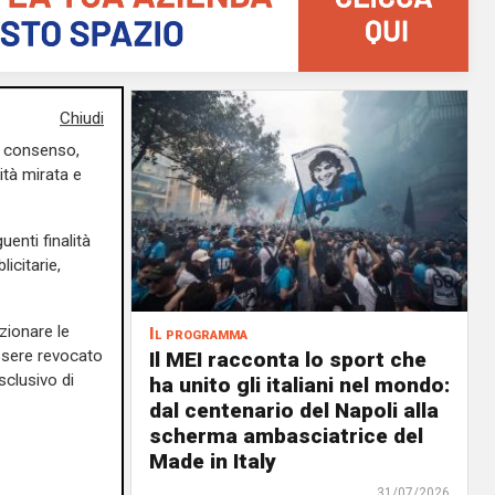
Chiudi
uo consenso,
ità mirata e
uenti finalità
icitarie,
zionare le
Il programma
essere revocato
air, il 6
Il MEI racconta lo sport che
sclusivo di
ale il
ha unito gli italiani nel mondo:
n: un
dal centenario del Napoli alla
lenc,
scherma ambasciatrice del
Made in Italy
02/08/2026
31/07/2026