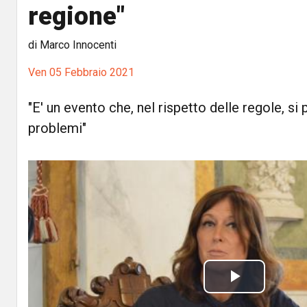
regione"
di Marco Innocenti
Ven 05 Febbraio 2021
"E' un evento che, nel rispetto delle regole, si
problemi"
P