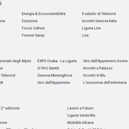
i
Energia & Ecosostenibilità
Il salotto di Telenord
uria
Esclusiva
Incontri Genova Italia
Focus Cultura
Liguria Live
Forever Samp
Live
ionale degli Alpini
EXPO Osaka - La Liguria
Giro dell'Appennino Donne
he
G19+2 Sanità
Incontri a Palazzo
Telenord
Genova Meravigliosa
Incontri in Blu
IA
Giro dell'Appennino
L'economia dell'entroterra
 2° edizione
Lavoro e Futuro
Liguria Verde Blu
zione
Mobilità Urbana