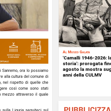
Al Museo Galata
'Camalli 1946-2026: l
storia': prorogata fin
agosto la mostra sug
di Sanremo, ora lo possiamo
anni della CULMV
e alla cultura del comune di
nel rispetto di quelle che
gere così come sono stati
un mezzo attraverso il quale
e sulla Liguria seguiteci sul