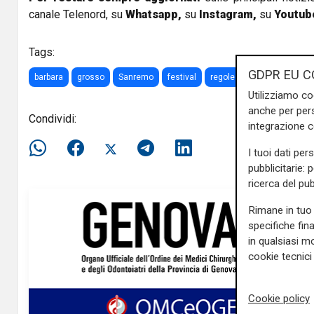
canale Telenord, su
Whatsapp,
su
Instagram
,
su
Youtub
Tags:
GDPR EU C
barbara
grosso
Sanremo
festival
regole
Utilizziamo co
anche per pers
Condividi:
integrazione 
I tuoi dati per
pubblicitarie: 
ricerca del pub
Rimane in tuo 
specifiche fin
in qualsiasi mo
cookie tecnici 
Cookie policy