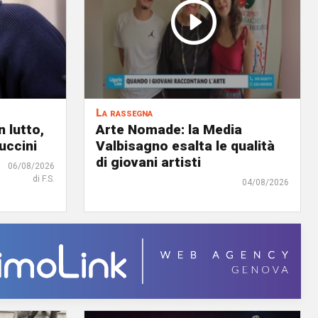
La rassegna
 lutto,
Arte Nomade: la Media
uccini
Valbisagno esalta le qualità
di giovani artisti
06/08/2026
di F.S.
04/08/2026