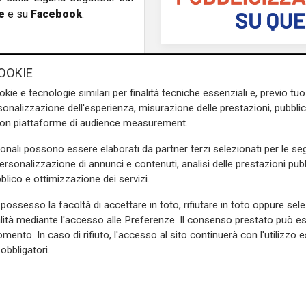
e
e su
Facebook
.
OOKIE
okie e tecnologie similari per finalità tecniche essenziali e, previo t
onalizzazione dell'esperienza, misurazione delle prestazioni, pubblic
con piattaforme di audience measurement.
sonali possono essere elaborati da partner terzi selezionati per le seg
personalizzazione di annunci e contenuti, analisi delle prestazioni pubbl
blico e ottimizzazione dei servizi.
possesso la facoltà di accettare in toto, rifiutare in toto oppure sele
L'artista
alità mediante l'accesso alle Preferenze. Il consenso prestato può 
GOG, Notturni en plein 
mento. In caso di rifiuto, l'accesso al sito continuerà con l'utilizzo e
agosto a Palazzo Duc
obbligatori.
recital di Dmitry Yudi
viaggio tra Bach, Pou
Griffes e Liszt