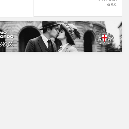
di steris
di R.C.