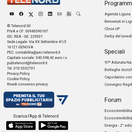
Programm
Agenda Liguria
Benvenuti in Lig
© Telenord Srl
Close UP
P.IVA e CF: 00945590107
Derby del lunedì
ISC. REA - GE: 229501
Sede Legale: Via XX Settembre 41/3
16121 GENOVA
Speciali
PEC:
contabilita@pec.telenord.it
Capitale sociale: 343.598,42 euro i.v.
97ª Adunata Naz
pubtelenord@telenord.it
Tel. 010 5532701
Botteghe storic
Privacy Policy
Capodanno con 
Cookie Policy
Rivedi consenso privacy
Convegno Reg4
Forum
Ecosostenibilita
Scarica l'App di Telenord
Ecosostenibilità
Energia - 2° edi