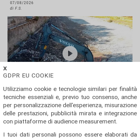
07/08/2026
di F.S.
𝗫
GDPR EU COOKIE
Utilizziamo cookie e tecnologie similari per finalità
tecniche essenziali e, previo tuo consenso, anche
Programma
per personalizzazione dell'esperienza, misurazione
Genova si prepara all'autunno: oltre
delle prestazioni, pubblicità mirata e integrazione
due milioni di euro per la pulizia di
con piattaforme di audience measurement.
rivi e torrenti
07/08/2026
I tuoi dati personali possono essere elaborati da
di r.c.