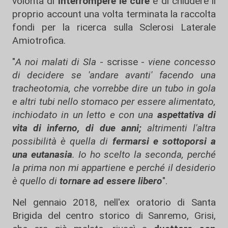
volontà di
interrompere le cure
e di chiudere il
proprio account una volta terminata la raccolta
fondi per la ricerca sulla Sclerosi Laterale
Amiotrofica.
"
A noi malati di Sla
- scrisse -
viene concesso
di decidere se 'andare avanti' facendo una
tracheotomia, che vorrebbe dire un tubo in gola
e altri tubi nello stomaco per essere alimentato,
inchiodato in un letto e con una
aspettativa di
vita di inferno, di due anni;
altrimenti l'altra
possibilità è quella di
fermarsi e sottoporsi a
una eutanasia
. Io ho scelto la seconda, perché
la prima non mi appartiene e perché il desiderio
è quello di
tornare ad essere libero
".
Nel gennaio 2018, nell'ex oratorio di Santa
Brigida del centro storico di Sanremo, Grisi,