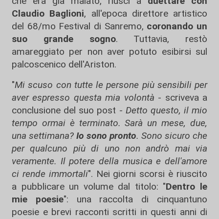
che era già malato, riuscì a
duettare con
Claudio Baglioni
, all'epoca direttore artistico
del 68/mo Festival di Sanremo,
coronando un
suo grande sogno
. Tuttavia, restò
amareggiato per non aver potuto esibirsi sul
palcoscenico dell'Ariston.
"
Mi scuso con tutte le persone più sensibili per
aver espresso questa mia volontà
- scriveva a
conclusione del suo post -
Detto questo, il mio
tempo ormai è terminato. Sarà un mese, due,
una settimana?
Io sono pronto
. Sono sicuro che
per qualcuno più di uno non andrò mai via
veramente. Il potere della musica e dell'amore
ci rende immortali
". Nei giorni scorsi è riuscito
a pubblicare un volume dal titolo: "
Dentro le
mie poesie
": una raccolta di cinquantuno
poesie e brevi racconti scritti in questi anni di