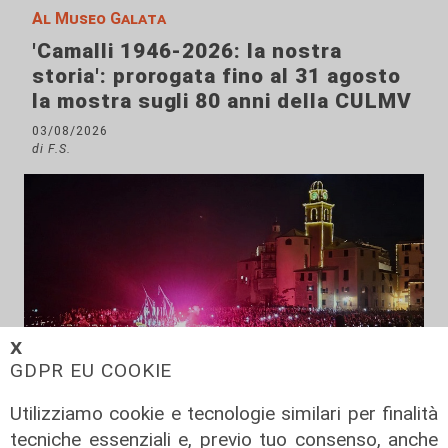
Al Museo Galata
'Camalli 1946-2026: la nostra
storia': prorogata fino al 31 agosto
la mostra sugli 80 anni della CULMV
03/08/2026
di F.S.
𝗫
GDPR EU COOKIE
Spettacolo di luce
Utilizziamo cookie e tecnologie similari per finalità
In migliaia a Camogli per la Stella
tecniche essenziali e, previo tuo consenso, anche