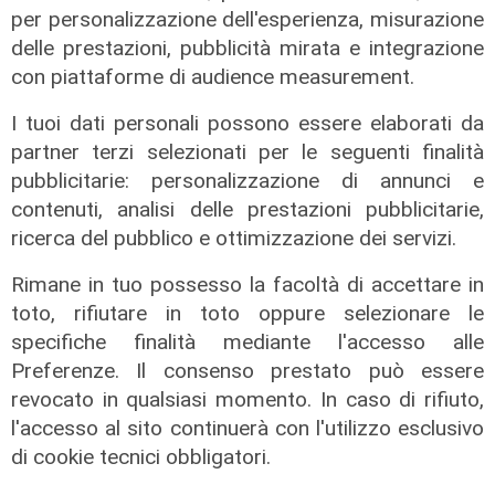
Maris: spiaggia piena per la posa dei
per personalizzazione dell'esperienza, misurazione
lumini
delle prestazioni, pubblicità mirata e integrazione
con piattaforme di audience measurement.
03/08/2026
di r.c.
I tuoi dati personali possono essere elaborati da
partner terzi selezionati per le seguenti finalità
pubblicitarie: personalizzazione di annunci e
contenuti, analisi delle prestazioni pubblicitarie,
ricerca del pubblico e ottimizzazione dei servizi.
Rimane in tuo possesso la facoltà di accettare in
toto, rifiutare in toto oppure selezionare le
specifiche finalità mediante l'accesso alle
Preferenze. Il consenso prestato può essere
revocato in qualsiasi momento. In caso di rifiuto,
l'accesso al sito continuerà con l'utilizzo esclusivo
di cookie tecnici obbligatori.