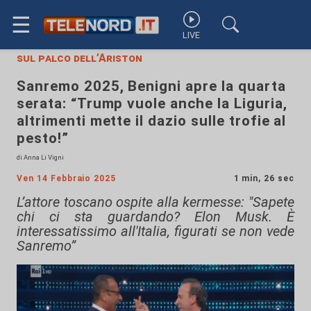
☰
LIVE
sul palco dell’Ariston
Sanremo 2025, Benigni apre la quarta
serata: “Trump vuole anche la Liguria,
altrimenti mette il dazio sulle trofie al
pesto!”
di Anna Li Vigni
Ven 14 Febbraio 2025
1 min, 26 sec
L’attore toscano ospite alla kermesse: "Sapete
chi ci sta guardando? Elon Musk. È
interessatissimo all'Italia, figurati se non vede
Sanremo”