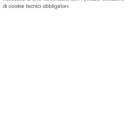
di cookie tecnici obbligatori.
Il miracolo
Incidente a Catanzaro, è fuori
pericolo la bimba ricoverata al
Gaslini: "Nessun danno neurologico
né motorio"
03/08/2026
di Filippo Serio