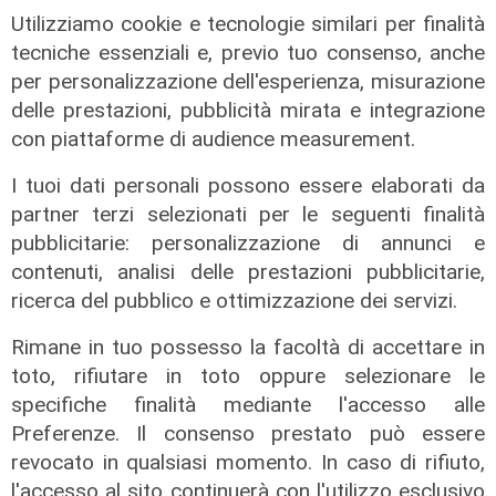
Dimissioni in 24 ore dopo intervento
Utilizziamo cookie e tecnologie similari per finalità
ad anca e ginocchia, via libera
tecniche essenziali e, previo tuo consenso, anche
all'ospedale San Martino
per personalizzazione dell'esperienza, misurazione
05/08/2026
delle prestazioni, pubblicità mirata e integrazione
di r.c.
con piattaforme di audience measurement.
I tuoi dati personali possono essere elaborati da
partner terzi selezionati per le seguenti finalità
pubblicitarie: personalizzazione di annunci e
contenuti, analisi delle prestazioni pubblicitarie,
ricerca del pubblico e ottimizzazione dei servizi.
Rimane in tuo possesso la facoltà di accettare in
toto, rifiutare in toto oppure selezionare le
specifiche finalità mediante l'accesso alle
Preferenze. Il consenso prestato può essere
revocato in qualsiasi momento. In caso di rifiuto,
l'accesso al sito continuerà con l'utilizzo esclusivo