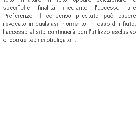
specifiche finalità mediante l'accesso alle
Preferenze. Il consenso prestato può essere
Il miracolo
revocato in qualsiasi momento. In caso di rifiuto,
l'accesso al sito continuerà con l'utilizzo esclusivo
Incidente a Catanzaro, è fuori
di cookie tecnici obbligatori.
pericolo la bimba ricoverata al
Gaslini: "Nessun danno neurologico
né motorio"
03/08/2026
di Filippo Serio