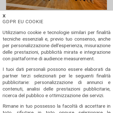
Novità
𝗫
GDPR EU COOKIE
Dimissioni in 24 ore dopo intervento
ad anca e ginocchia, via libera
Utilizziamo cookie e tecnologie similari per finalità
all'ospedale San Martino
tecniche essenziali e, previo tuo consenso, anche
05/08/2026
per personalizzazione dell'esperienza, misurazione
di r.c.
delle prestazioni, pubblicità mirata e integrazione
con piattaforme di audience measurement.
I tuoi dati personali possono essere elaborati da
partner terzi selezionati per le seguenti finalità
pubblicitarie: personalizzazione di annunci e
contenuti, analisi delle prestazioni pubblicitarie,
ricerca del pubblico e ottimizzazione dei servizi.
Rimane in tuo possesso la facoltà di accettare in
toto, rifiutare in toto oppure selezionare le