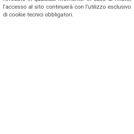
l'accesso al sito continuerà con l'utilizzo esclusivo
di cookie tecnici obbligatori.
L'esclusiva
Bordilli (Lega): "Favorevole alle
norme anti - maranza. Cpr
necessario per aumentare i
rimpatri"
05/08/2026