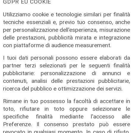
GDPR EU COOKIE
Utilizziamo cookie e tecnologie similari per finalità
tecniche essenziali e, previo tuo consenso, anche
per personalizzazione dell'esperienza, misurazione
delle prestazioni, pubblicità mirata e integrazione
L'esclusiva
con piattaforme di audience measurement.
Mascia (FI) a Telenord: "Taglio
I tuoi dati personali possono essere elaborati da
scuolabus nell'entroterra, per gli
partner terzi selezionati per le seguenti finalità
scolaretti oltre allo zaino, anche le
pubblicitarie: personalizzazione di annunci e
gambe in spalla"
contenuti, analisi delle prestazioni pubblicitarie,
06/08/2026
ricerca del pubblico e ottimizzazione dei servizi.
di Claudio Baffico
Rimane in tuo possesso la facoltà di accettare in
toto, rifiutare in toto oppure selezionare le
specifiche finalità mediante l'accesso alle
Preferenze. Il consenso prestato può essere
revocato in qualsiasi momento. In caso di rifiuto,