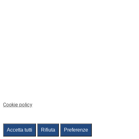
© Telenord Srl
P.IVA e CF: 00945590107 - ISC. REA - GE: 229501
Sede Legale: Via XX Settembre 41/3, 16121 GENOVA
PEC: contabilita@pec.telenord.it
Capitale sociale: 343.598,42 euro i.v.
Tutti i diritti riservati, vietata la copia anche parziale
dei contenuti
pubtelenord@telenord.it
Tel. 010 55 32 701
Informativa della privacy
|
Gestisci consenso
Cookie policy
Accetta tutti
Rifiuta
Preferenze