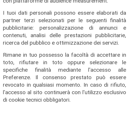
con piattaforme di audience measurement.
Creme solari e conservazione dei
I tuoi dati personali possono essere elaborati da
farmaci in estate: cosa sapere
partner terzi selezionati per le seguenti finalità
05/08/2026
pubblicitarie: personalizzazione di annunci e
di Filippo Serio
contenuti, analisi delle prestazioni pubblicitarie,
ricerca del pubblico e ottimizzazione dei servizi.
Rimane in tuo possesso la facoltà di accettare in
toto, rifiutare in toto oppure selezionare le
specifiche finalità mediante l'accesso alle
Preferenze. Il consenso prestato può essere
revocato in qualsiasi momento. In caso di rifiuto,
l'accesso al sito continuerà con l'utilizzo esclusivo
di cookie tecnici obbligatori.
Novità
Dimissioni in 24 ore dopo intervento
ad anca e ginocchia, via libera