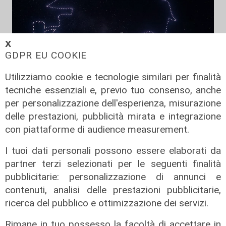
𝗫
GDPR EU COOKIE
Utilizziamo cookie e tecnologie similari per finalità
tecniche essenziali e, previo tuo consenso, anche
per personalizzazione dell'esperienza, misurazione
delle prestazioni, pubblicità mirata e integrazione
La festa
con piattaforme di audience measurement.
80 anni di Sampdoria, il 12 agosto
I tuoi dati personali possono essere elaborati da
spettacolo al Porto Antico con 450
partner terzi selezionati per le seguenti finalità
droni
pubblicitarie: personalizzazione di annunci e
04/08/2026
contenuti, analisi delle prestazioni pubblicitarie,
di Filippo Serio
ricerca del pubblico e ottimizzazione dei servizi.
Rimane in tuo possesso la facoltà di accettare in