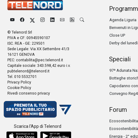
Programm
Agenda Liguria
Benvenuti in Lig
© Telenord Srl
Close UP
P.IVA e CF: 00945590107
Derby del lunedì
ISC. REA - GE: 229501
Sede Legale: Via XX Settembre 41/3
16121 GENOVA
Speciali
PEC:
contabilita@pec.telenord.it
Capitale sociale: 343.598,42 euro i.v.
97ª Adunata Naz
pubtelenord@telenord.it
Tel. 010 5532701
Botteghe storic
Privacy Policy
Capodanno con 
Cookie Policy
Rivedi consenso privacy
Convegno Reg4
Forum
Ecosostenibilita
Scarica l'App di Telenord
Ecosostenibilità
Energia - 2° edi