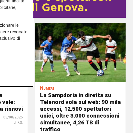
uenti finalità
icitarie,
zionare le
essere revocato
sclusivo di
Numeri
a
La Sampdoria in diretta su
 vele:
Telenord vola sul web: 90 mila
a rinnovi
accessi, 12.500 spettatori
unici, oltre 3.000 connessioni
03/08/2026
simultanee, 4,26 TB di
di F.S.
traffico