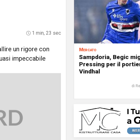
1 min, 23 sec
allire un rigore con
Mercato
Sampdoria, Begic mig
quasi impeccabile
Pressing per il portie
Vindhal
di R