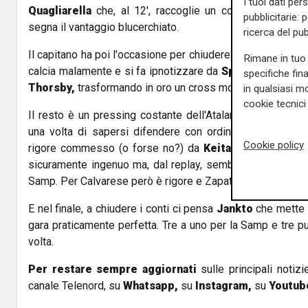
I tuoi dati per
Quagliarella
che, al 12', raccoglie un contropiede inne
pubblicitarie: 
segna il vantaggio blucerchiato.
ricerca del pub
Il capitano ha poi l'occasione per chiudere la prima frazi
Rimane in tuo 
calcia malamente e si fa ipnotizzare da
Sportiello.
In avv
specifiche fin
Thorsby,
trasformando in oro un cross morbido di
Jankt
in qualsiasi mo
cookie tecnici 
Il resto è un pressing costante dell'Atalanta, con la Sa
una volta di sapersi difendere con ordine e intelligenza
Cookie policy
rigore commesso (o forse no?) da
Keita
su
Zapata.
L'i
sicuramente ingenuo ma, dal replay, sembra non toccare
Samp. Per Calvarese però è rigore e Zapata non sbaglia.
E nel finale, a chiudere i conti ci pensa
Jankto
che mette l
gara praticamente perfetta. Tre a uno per la Samp e tre pu
volta.
Per restare sempre aggiornati
sulle principali notizi
canale Telenord, su
Whatsapp,
su
Instagram
,
su
Youtub