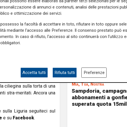
sonali possono essere elaborati da partner terzi selezionati per le seg
scato proprio dal danese e
personalizzazione di annunci e contenuti, analisi delle prestazioni pubbl
blico e ottimizzazione dei servizi.
one col goal del raddoppio ma
possesso la facoltà di accettare in toto, rifiutare in toto oppure sele
io di ripresa, però, ci pensa
alità mediante l'accesso alle Preferenze. Il consenso prestato può 
o
dalla destra.
mento. In caso di rifiuto, l'accesso al sito continuerà con l'utilizzo e
obbligatori.
mp che però dimostra ancora
. Unica macchia, il fallo da
ntervento del blucerchiato è
 nemmeno la gamba dell'ex-
Accetta tutti
Rifiuta tutti
Preferenze
Mia, Tua, Nostra
a ciliegina sulla torta di una
Sampdoria, campagn
nti stra-meritati. Ancora una
abbonamenti a gonfie
superata quota 15mil
e sulla Liguria seguiteci sul
e
e su
Facebook
.