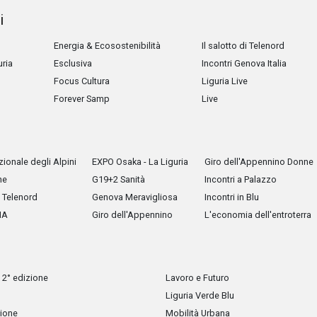
i
Energia & Ecosostenibilità
Il salotto di Telenord
uria
Esclusiva
Incontri Genova Italia
Focus Cultura
Liguria Live
Forever Samp
Live
ionale degli Alpini
EXPO Osaka - La Liguria
Giro dell'Appennino Donne
he
G19+2 Sanità
Incontri a Palazzo
Telenord
Genova Meravigliosa
Incontri in Blu
IA
Giro dell'Appennino
L'economia dell'entroterra
 2° edizione
Lavoro e Futuro
Liguria Verde Blu
zione
Mobilità Urbana