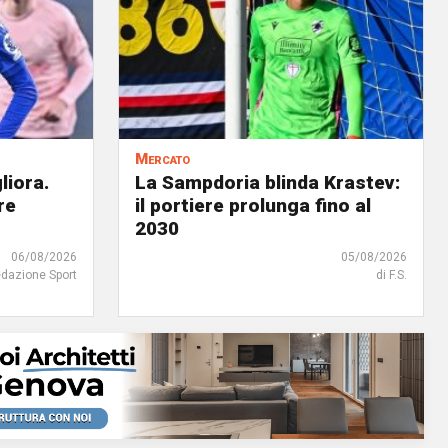
Mercato
liora.
La Sampdoria blinda Krastev:
re
il portiere prolunga fino al
2030
06/08/2026
05/08/2026
edazione Sport
di F.S.