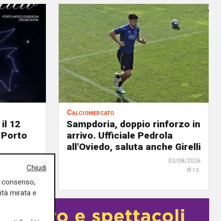
Calciomercato
il 12
Sampdoria, doppio rinforzo in
 Porto
arrivo. Ufficiale Pedrola
all'Oviedo, saluta anche Girelli
04/08/2026
03/08/2026
Chiudi
di Filippo Serio
di r.c.
uo consenso,
ità mirata e