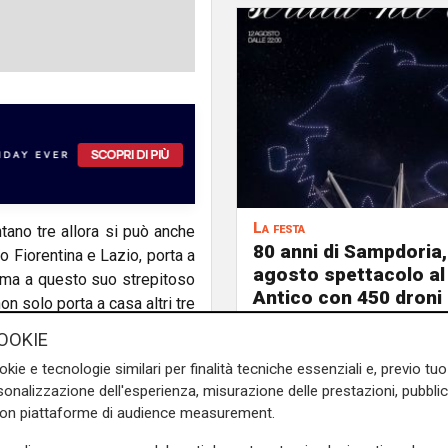
La festa
tano tre allora si può anche
80 anni di Sampdoria, 
 Fiorentina e Lazio, porta a
agosto spettacolo al
mma a questo suo strepitoso
Antico con 450 droni
n solo porta a casa altri tre
 una quadratura che solo un
OOKIE
re.
okie e tecnologie similari per finalità tecniche essenziali e, previo t
onalizzazione dell'esperienza, misurazione delle prestazioni, pubblic
e perfettamente cosa fare,
con piattaforme di audience measurement.
ese
Damsgaard
che continua
i invece non stupisce più è