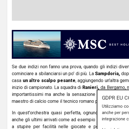
Se due indizi non fanno una prova, quando gli indizi diven
cominciare a sbilanciarsi un po' di più. La
Sampdoria,
dopo
casa
un altro scalpo pesante
, aggiungendo un'altra ge
inizio di campionato. La squadra di
Ranieri,
da Bergamo, no
importantissimi ma anche la sensazione di aver trovato
GDPR EU C
maestro di calcio come il tecnico romano poteva trasmette
Utilizziamo co
anche per pers
In quest'orchestra quasi perfetta, ognuno sembra saper
integrazione 
anche gli ultimi arrivati come ad esempio il giovane dan
a stupire per facilità nelle giocate e personalità. Ch