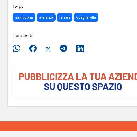
Tags:
sampdoria
atalanta
ranieri
quagliarella
Condividi: