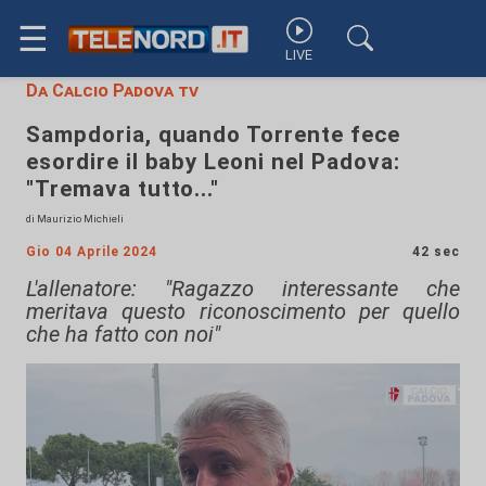
☰
LIVE
Da Calcio Padova tv
Sampdoria, quando Torrente fece
esordire il baby Leoni nel Padova:
"Tremava tutto..."
di Maurizio Michieli
Gio 04 Aprile 2024
42 sec
L'allenatore: "Ragazzo interessante che
meritava questo riconoscimento per quello
che ha fatto con noi"