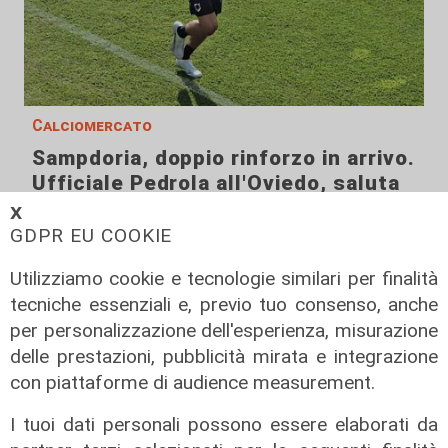
Calciomercato
Sampdoria, doppio rinforzo in arrivo.
Ufficiale Pedrola all'Oviedo, saluta
anche Girelli
𝗫
GDPR EU COOKIE
03/08/2026
di r.c.
Utilizziamo cookie e tecnologie similari per finalità
tecniche essenziali e, previo tuo consenso, anche
per personalizzazione dell'esperienza, misurazione
delle prestazioni, pubblicità mirata e integrazione
con piattaforme di audience measurement.
I tuoi dati personali possono essere elaborati da