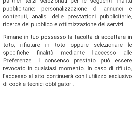
partner terzi selezionati per le seguenti finalità
pubblicitarie: personalizzazione di annunci e
contenuti, analisi delle prestazioni pubblicitarie,
ricerca del pubblico e ottimizzazione dei servizi.
Rimane in tuo possesso la facoltà di accettare in
toto, rifiutare in toto oppure selezionare le
specifiche finalità mediante l'accesso alle
Preferenze. Il consenso prestato può essere
revocato in qualsiasi momento. In caso di rifiuto,
Mia, Tua, Nostra
l'accesso al sito continuerà con l'utilizzo esclusivo
Sampdoria, campagna abbonamenti
di cookie tecnici obbligatori.
a gonfie vele: superata quota
15mila rinnovi
03/08/2026
di F.S.