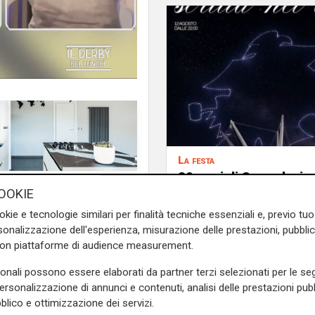
La festa
80 anni di Sampdoria, 
 in campo hanno paura, sono
agosto spettacolo al
OOKIE
sonalità, si rischia grosso"
,
Antico con 450 droni
okie e tecnologie similari per finalità tecniche essenziali e, previo t
empre nella storia della
onalizzazione dell'esperienza, misurazione delle prestazioni, pubblic
con piattaforme di audience measurement.
ne che gli stanno intorno e
sonali possono essere elaborati da partner terzi selezionati per le seg
azione e invece fanno solo
personalizzazione di annunci e contenuti, analisi delle prestazioni pubbl
, bandiera dell'epoca d'oro,
blico e ottimizzazione dei servizi.