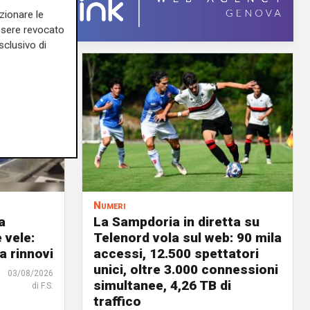
zionare le
essere revocato
sclusivo di
Numeri
a
La Sampdoria in diretta su
 vele:
Telenord vola sul web: 90 mila
a rinnovi
accessi, 12.500 spettatori
unici, oltre 3.000 connessioni
03/08/2026
simultanee, 4,26 TB di
di F.S.
traffico