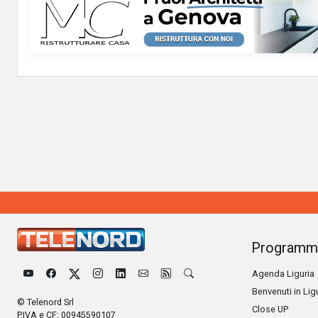
Programm
Agenda Liguria
Benvenuti in Lig
© Telenord Srl
Close UP
P.IVA e CF: 00945590107