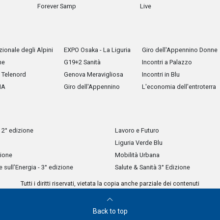
Forever Samp
Live
ionale degli Alpini
EXPO Osaka - La Liguria
Giro dell'Appennino Donne
he
G19+2 Sanità
Incontri a Palazzo
Telenord
Genova Meravigliosa
Incontri in Blu
IA
Giro dell'Appennino
L'economia dell'entroterra
 2° edizione
Lavoro e Futuro
Liguria Verde Blu
zione
Mobilità Urbana
sull’Energia - 3° edizione
Salute & Sanità 3° Edizione
Tutti i diritti riservati, vietata la copia anche parziale dei contenuti
Back to top