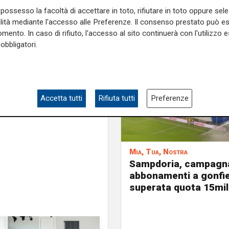
possesso la facoltà di accettare in toto, rifiutare in toto oppure sele
alità mediante l'accesso alle Preferenze. Il consenso prestato può 
ione integrale è disponibile
mento. In caso di rifiuto, l'accesso al sito continuerà con l'utilizzo e
 Derby del Lunedì.
obbligatori.
e sulla Liguria seguiteci sul
e
e su
Facebook
.
Accetta tutti
Rifiuta tutti
Preferenze
Mia, Tua, Nostra
Sampdoria, campagn
abbonamenti a gonfie
superata quota 15mil