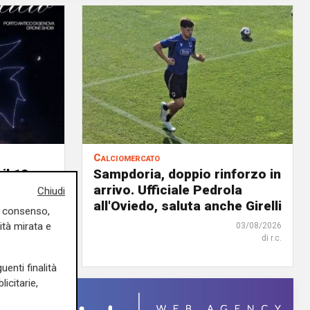
Calciomercato
il 12
Sampdoria, doppio rinforzo in
 Porto
arrivo. Ufficiale Pedrola
Chiudi
all'Oviedo, saluta anche Girelli
uo consenso,
ità mirata e
04/08/2026
03/08/2026
di Filippo Serio
di r.c.
uenti finalità
icitarie,