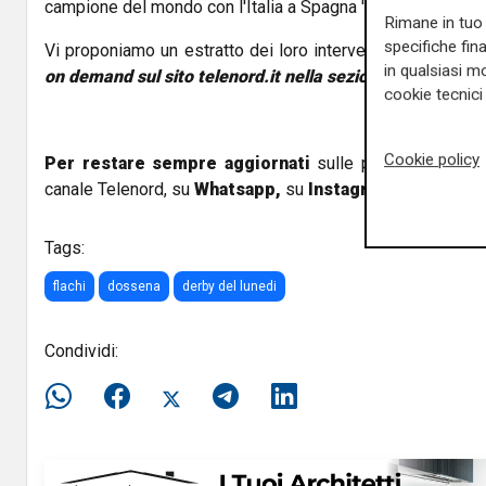
campione del mondo con l'Italia a Spagna '82.
Rimane in tuo 
specifiche fin
Vi proponiamo un estratto dei loro interventi
, la trasmiss
in qualsiasi mo
on demand sul sito telenord.it nella sezione dedicata al
cookie tecnici 
Cookie policy
Per restare sempre aggiornati
sulle principali notizi
canale Telenord, su
Whatsapp,
su
Instagram
,
su
Youtub
Tags:
flachi
dossena
derby del lunedi
Condividi: