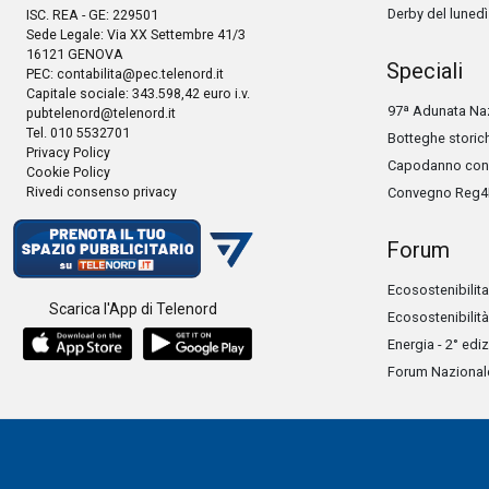
Derby del lunedì
ISC. REA - GE: 229501
Sede Legale: Via XX Settembre 41/3
16121 GENOVA
Speciali
PEC:
contabilita@pec.telenord.it
Capitale sociale: 343.598,42 euro i.v.
97ª Adunata Naz
pubtelenord@telenord.it
Tel. 010 5532701
Botteghe storic
Privacy Policy
Capodanno con 
Cookie Policy
Rivedi consenso privacy
Convegno Reg4
Forum
Ecosostenibilita
Scarica l'App di Telenord
Ecosostenibilità
Energia - 2° edi
Forum Nazionale 