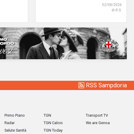
02/08/2026
di R.S.
RSS Sampdoria
Primo Piano
TGN
Transport TV
Radar
TGN Calcio
We are Genoa
Salute Sanità
TGN Today