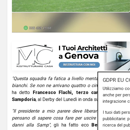
l
a
y
V
i
d
"Questa squadra fa fatica a livello mentale, i giocatori
e
GDPR EU C
bianchi. Se non ne arrivano quattro o cinque nuovi di per
Utilizziamo co
o
ha detto
Francesco Flachi, terzo cannoniere di s
anche per pers
Sampdoria
, al Derby del Lunedì in onda su Telenord.
integrazione 
"Il presidente a mio parere deve liberarsi delle perso
I tuoi dati per
pensano di sapere cosa fare per uscire da questa situ
pubblicitarie: 
danni alla Samp",
gli ha fatto eco
Beppe Dossena
ricerca del pub