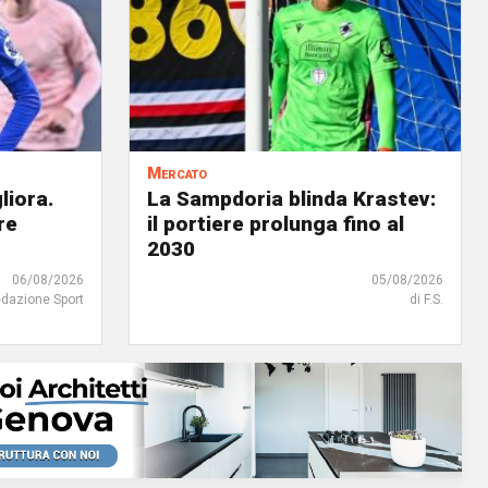
Mercato
liora.
La Sampdoria blinda Krastev:
re
il portiere prolunga fino al
2030
06/08/2026
05/08/2026
edazione Sport
di F.S.