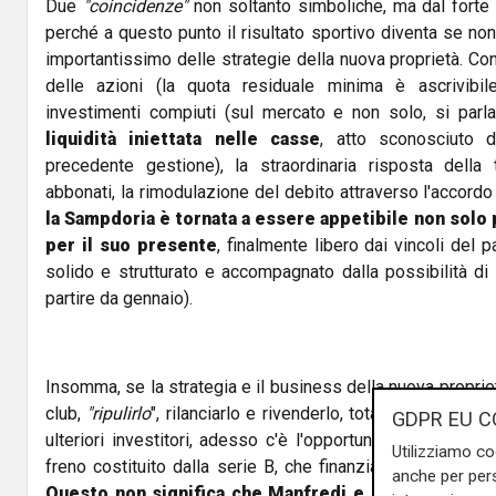
Due
"coincidenze"
non soltanto simboliche, ma dal forte s
perché a questo punto il risultato sportivo diventa se n
importantissimo delle strategie della nuova proprietà. Con 
delle azioni (la quota residuale minima è ascrivibile 
investimenti compiuti (sul mercato e non solo, si parl
liquidità iniettata nelle casse
, atto sconosciuto du
precedente gestione), la straordinaria risposta della 
abbonati, la rimodulazione del debito attraverso l'accordo
la Sampdoria è tornata a essere appetibile non solo 
per il suo presente
, finalmente libero dai vincoli del 
solido e strutturato e accompagnato dalla possibilità di
partire da gennaio).
Insomma, se la strategia e il business della nuova proprietà
club,
"ripulirlo
", rilanciarlo e rivenderlo, totalmente o in p
GDPR EU C
ulteriori investitori, adesso c'è l'opportunità di svilupp
Utilizziamo co
freno costituito dalla serie B, che finanziariamente era 
anche per pers
Questo non significa che Manfredi e i suoi finanziat