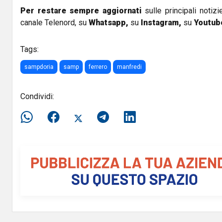
Per restare sempre aggiornati
sulle principali notizi
canale Telenord, su
Whatsapp,
su
Instagram
,
su
Youtub
Tags:
sampdoria
samp
ferrero
manfredi
Condividi: