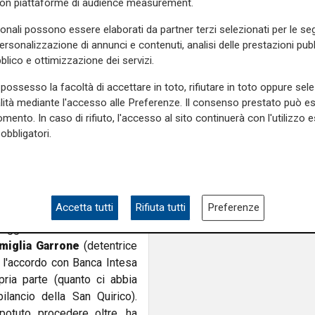
Sampdoria (gratis) a
con piattaforme di audience measurement.
e che non possa esistere
Mancini, saprà cosa 
sonali possono essere elaborati da partner terzi selezionati per le seg
 non in massima serie, ma in
personalizzazione di annunci e contenuti, analisi delle prestazioni pubbl
er Gestio Capital.
di Ma
blico e ottimizzazione dei servizi.
possesso la facoltà di accettare in toto, rifiutare in toto oppure sele
alità mediante l'accesso alle Preferenze. Il consenso prestato può 
er l'attuale proprietà, che
mento. In caso di rifiuto, l'accesso al sito continuerà con l'utilizzo e
rzare la compagine azionaria
obbligatori.
Oppure per un vero e proprio
 meglio di altre su un piano
ssimo campionato.
Accetta tutti
Rifiuta tutti
Preferenze
raggiunta attraverso diverse
amiglia Garrone
(detentrice
 l'accordo con Banca Intesa
pria parte (quanto ci abbia
lancio della San Quirico).
otuto procedere oltre, ha