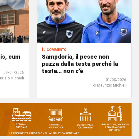
Il commento
ris, cum
Sampdoria, il pesce non
puzza dalla testa perché la
testa... non c'è
09/04/2026
urizio Michieli
01/03/2026
di Maurizio Michieli