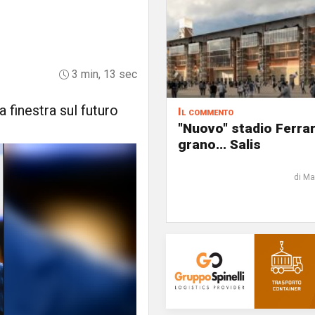
3 min, 13 sec
 finestra sul futuro
Il commento
"Nuovo" stadio Ferra
grano... Salis
di Ma