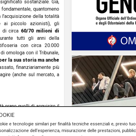
ignificato sostanziale. Già,
on fondamentale, quantomeno
l'acquisizione della totalità
ai piccolo azionisti), gli
a di circa
60/70 milioni di
rante tutti gli anni della
tifoseria con circa 20.000
 di omologa con il Tribunale,
per la sua storia ma anche
passato, finanziariamente più
 agire (anche sul mercato, a
 erano quelli di acquisire il
arte con l'ingresso di nuovi e
OOKIE
are questo percorso. Resta il
Il commento
okie e tecnologie similari per finalità tecniche essenziali e, previo t
e resta un
bagno di sangue
.
Tey e Manfredi conse
onalizzazione dell'esperienza, misurazione delle prestazioni, pubblic
ori non siano in grado di