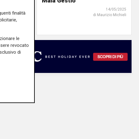
 Roberto
Mala Gestio
fare
14/05/2025
uenti finalità
di Maurizio Michieli
14/09/2025
icitarie,
urizio Michieli
zionare le
essere revocato
sclusivo di