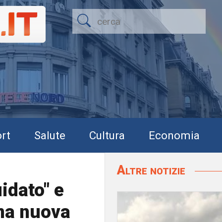
rt
Salute
Cultura
Economia
Altre notizie
idato" e
una nuova