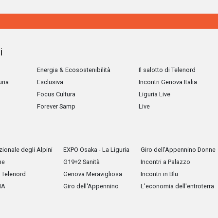
i
Energia & Ecosostenibilità
Il salotto di Telenord
uria
Esclusiva
Incontri Genova Italia
Focus Cultura
Liguria Live
Forever Samp
Live
ionale degli Alpini
EXPO Osaka - La Liguria
Giro dell'Appennino Donne
he
G19+2 Sanità
Incontri a Palazzo
Telenord
Genova Meravigliosa
Incontri in Blu
IA
Giro dell'Appennino
L'economia dell'entroterra