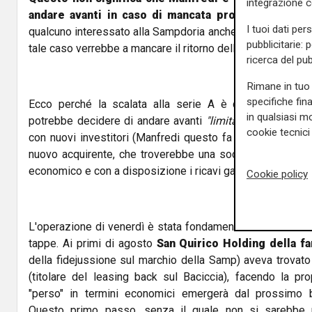
integrazione 
andare avanti in caso di mancata promozione
oppur
I tuoi dati per
qualcuno interessato alla Sampdoria anche con la squadra
pubblicitarie: 
tale caso verrebbe a mancare il ritorno dell'investimento p
ricerca del pub
Rimane in tuo 
specifiche fin
Ecco perché la scalata alla serie A è quasi vitale. E p
in qualsiasi mo
potrebbe decidere di andare avanti
"limitandosi"
a raffo
cookie tecnici 
con nuovi investitori (Manfredi questo fa di mestiere). 
nuovo acquirente, che troverebbe una società strutturata
economico e con a disposizione i ricavi garantiti dal ma
Cookie policy
L'operazione di venerdì è stata fondamentale ed è stata 
tappe. Ai primi di agosto
San Quirico Holding della f
della fidejussione sul marchio della Samp) aveva trovato
(titolare del leasing back sul Baciccia), facendo la pro
"perso" in termini economici emergerà dal prossimo bi
Questo primo passo, senza il quale non si sarebbe p