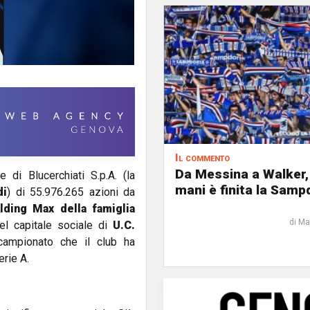
Il commento
Da Messina a Walker,
 di Blucerchiati S.p.A. (la
mani è finita la Samp
di
) di 55.976.265 azioni da
lding Max della famiglia
di Ma
el capitale sociale di
U.C.
 campionato che il club ha
erie A.