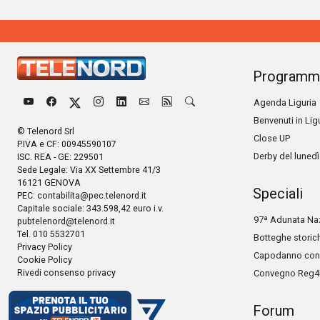
Programm
Agenda Liguria
Benvenuti in Lig
© Telenord Srl
Close UP
P.IVA e CF: 00945590107
Derby del lunedì
ISC. REA - GE: 229501
Sede Legale: Via XX Settembre 41/3
16121 GENOVA
Speciali
PEC:
contabilita@pec.telenord.it
Capitale sociale: 343.598,42 euro i.v.
97ª Adunata Naz
pubtelenord@telenord.it
Tel. 010 5532701
Botteghe storic
Privacy Policy
Capodanno con 
Cookie Policy
Rivedi consenso privacy
Convegno Reg4
Forum