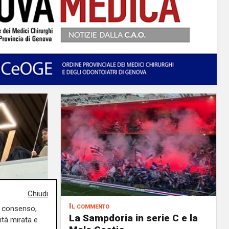
Chiudi
Il commento
uo consenso,
gnate la
La Sampdoria in serie C e la
ità mirata e