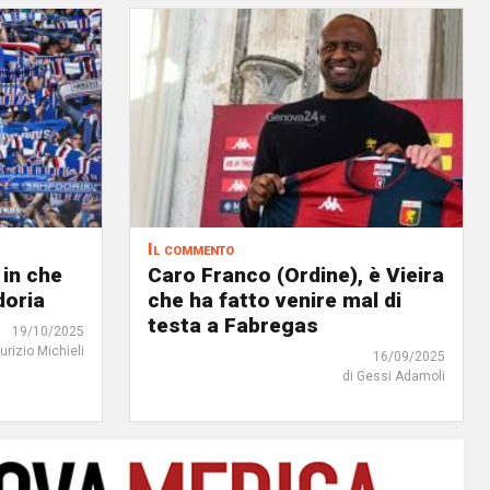
Il commento
 in che
Caro Franco (Ordine), è Vieira
doria
che ha fatto venire mal di
testa a Fabregas
19/10/2025
urizio Michieli
16/09/2025
di Gessi Adamoli