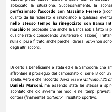
sbloccato la situazione. Successivamente, la scor
perfezionato l'accordo con Massimo Ferrero
(ric
quanto da lui richiesto e rinunciando a qualsiasi event
nello stesso tempo ha rinegoziato con Banca Inte
marchio
(è probabile che anche la Banca abbia fatto la pr
qualche rata o concedendo un'ulteriore dilazione). Trattan
nulla di più è filtrato, anche perché i diversi
attori
non sono
degli altri accordi.
Di certo a beneficiarne è stata ed è la Sampdoria, che arr
affrontare il prosieguo del campionato di serie B con u
spalle. Vero è che l'accordo
dovrà essere ratificato il 22 
Daniela Marconi
, ma essendo stata lei stessa a spin
scontato che ciò avverrà nei modi e nei tempi previsti
conterà (finalmente)
"soltanto"
il risultato sportivo.