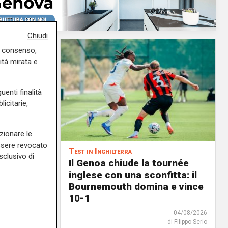
Chiudi
uo consenso,
ità mirata e
uenti finalità
icitarie,
zionare le
essere revocato
Test in Inghilterra
sclusivo di
menti:
Il Genoa chiude la tournée
a rinnovi
inglese con una sconfitta: il
Bournemouth domina e vince
05/08/2026
10-1
di F.S.
04/08/2026
di Filippo Serio