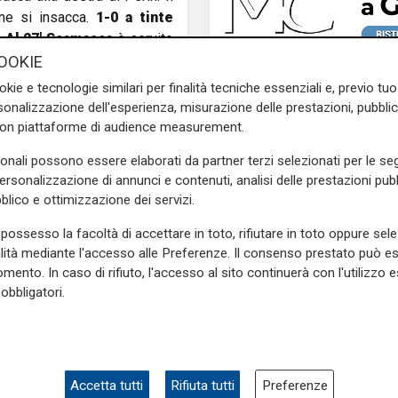
one si insacca.
1-0 a tinte
.
Al 27' Scamacca
è servito
 prende la mira e scarica un
OOKIE
ne in rete e pareggio, 1-1
.
okie e tecnologie similari per finalità tecniche essenziali e, previo t
ere l'occasione ghiotta per
onalizzazione dell'esperienza, misurazione delle prestazioni, pubblic
civola, i rossoblu partono in
con piattaforme di audience measurement.
. La difesa della Samp devia
sonali possono essere elaborati da partner terzi selezionati per le seg
mo tempo.
personalizzazione di annunci e contenuti, analisi delle prestazioni pubbl
blico e ottimizzazione dei servizi.
ull'acceleratore ma fatica a
ualità
: triplo cambio, dentro
possesso la facoltà di accettare in toto, rifiutare in toto oppure sele
chi minuti più tardi
il match
alità mediante l'accesso alle Preferenze. Il consenso prestato può 
Unica
e un palo clamoroso e sulla
mento. In caso di rifiuto, l'accesso al sito continuerà con l'utilizzo e
Genoa, sprint abbona
cuora ma l'errore è da matita
obbligatori.
superata quota 20mil
 il Genoa non si disunisce e
pina nel fianco con la sua
le. Il derby nel deserto del
uno ma per quanto visto in
Accetta tutti
Rifiuta tutti
Preferenze
mbre con il secondo derby,