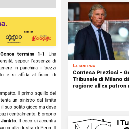
 Genoa termina 1-1
. Una
ntensità, seppur l'assenza di
La sentenza
enere in panchina i 'pezzi
Contesa Preziosi - Ge
o e si affida al fisico di
Tribunale di Milano d
ragione all'ex patron
mpatto. Il primo squillo del
enta un sinistro dal limite
 il suo solito gioco ma deve
azi centralmente. E proprio
b Jankto
. Il ceco si accentra
acca alla destra di Perin. Il