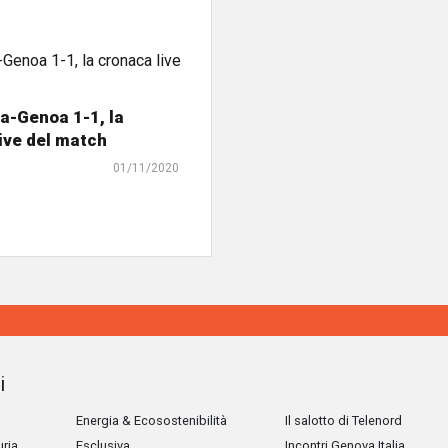
a-Genoa 1-1, la
ive del match
01/11/2020
i
Energia & Ecosostenibilità
Il salotto di Telenord
uria
Esclusiva
Incontri Genova Italia