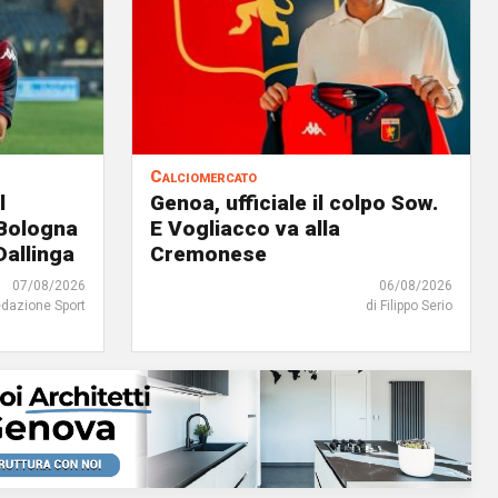
Calciomercato
l
Genoa, ufficiale il colpo Sow.
 Bologna
E Vogliacco va alla
Dallinga
Cremonese
07/08/2026
06/08/2026
edazione Sport
di Filippo Serio