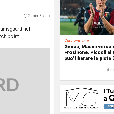
2 min, 3 sec
Damsgaard nel
ch point
Calciomercato
Genoa, Masini verso i
Frosinone. Piccoli al
puo' liberare la pista 
di R