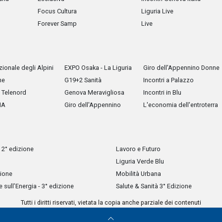
Focus Cultura
Liguria Live
Forever Samp
Live
ionale degli Alpini
EXPO Osaka - La Liguria
Giro dell'Appennino Donne
he
G19+2 Sanità
Incontri a Palazzo
Telenord
Genova Meravigliosa
Incontri in Blu
IA
Giro dell'Appennino
L'economia dell'entroterra
 2° edizione
Lavoro e Futuro
Liguria Verde Blu
zione
Mobilità Urbana
sull’Energia - 3° edizione
Salute & Sanità 3° Edizione
Tutti i diritti riservati, vietata la copia anche parziale dei contenuti