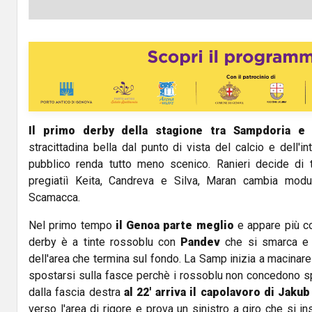
Il primo derby della stagione tra Sampdoria e
stracittadina bella dal punto di vista del calcio e dell'i
pubblico renda tutto meno scenico. Ranieri decide di t
pregiatiì Keita, Candreva e Silva, Maran cambia modul
Scamacca.
Nel primo tempo
il Genoa parte meglio
e appare più co
derby è a tinte rossoblu con
Pandev
che si smarca e t
dell'area che termina sul fondo. La Samp inizia a macinare
spostarsi sulla fasce perchè i rossoblu non concedono sp
dalla fascia destra
al 22' arriva il capolavoro di Jaku
verso l'area di rigore e prova un sinistro a giro che si ins