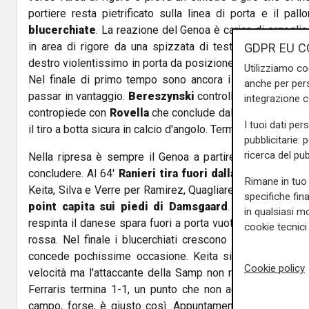
portiere resta pietrificato sulla linea di porta e il pall
blucerchiate
. La reazione del Genoa è carica di orgoglio
in area di rigore da una spizzata di testa, l'attaccante
GDPR EU C
destro violentissimo in porta da posizione defilata.
Pallo
Utilizziamo co
Nel finale di primo tempo sono ancora i rossoblu ad av
anche per pers
passar in vantaggio.
Bereszynski
controlla un pallone e s
integrazione 
contropiede con
Rovella
che conclude dal limite dell'area
I tuoi dati per
il tiro a botta sicura in calcio d'angolo. Termina così il pri
pubblicitarie: 
ricerca del pub
Nella ripresa è sempre il Genoa a partire con il piede s
concludere. Al 64'
Ranieri tira fuori dalla panchina la q
Rimane in tuo 
Keita, Silva e Verre per Ramirez, Quagliarella ed Ekdal. Po
specifiche fin
point capita sui piedi di Damsgaard
. Keita colpisc
in qualsiasi mo
respinta il danese spara fuori a porta vuota. Ranieri lo rin
cookie tecnici 
rossa. Nel finale i blucerchiati crescono d'intensità ma
concede pochissime occasione. Keita si dimostra una s
Cookie policy
velocità ma l'attaccante della Samp non riesce a fare ma
Ferraris termina 1-1, un punto che non accontenta ness
campo, forse, è giusto così. Appuntamento ale 25 nove