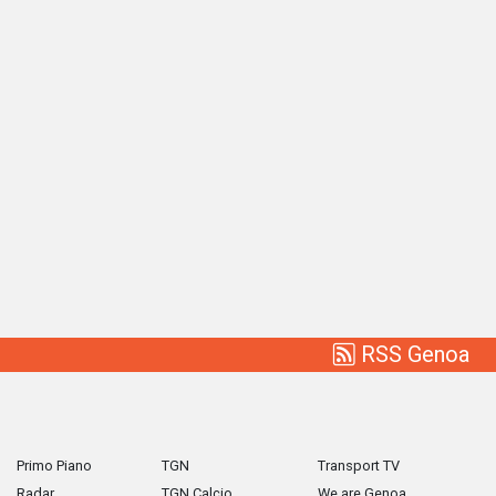
RSS Genoa
Primo Piano
TGN
Transport TV
Radar
TGN Calcio
We are Genoa