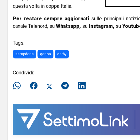
questa volta in coppa Italia.
Per restare sempre aggiornati
sulle principali notizi
canale Telenord, su
Whatsapp,
su
Instagram
,
su
Youtub
Tags:
sampdoria
genoa
derby
Condividi: