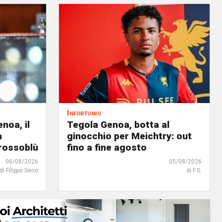
Infortunio
noa, il
Tegola Genoa, botta al
à
ginocchio per Meichtry: out
 rossoblù
fino a fine agosto
06/08/2026
05/08/2026
di Filippo Serio
di F.S.