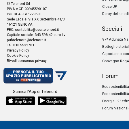
© Telenord Srl
Close UP
P.IVA e CF: 00945590107
Derby del lunedì
ISC. REA - GE: 229501
Sede Legale: Via XX Settembre 41/3
16121 GENOVA
Speciali
PEC:
contabilita@pec.telenord.it
Capitale sociale: 343.598,42 euro i.v.
97ª Adunata Naz
pubtelenord@telenord.it
Tel. 010 5532701
Botteghe storic
Privacy Policy
Capodanno con 
Cookie Policy
Rivedi consenso privacy
Convegno Reg4
Forum
Ecosostenibilita
Scarica l'App di Telenord
Ecosostenibilità
Energia - 2° edi
Forum Nazionale 