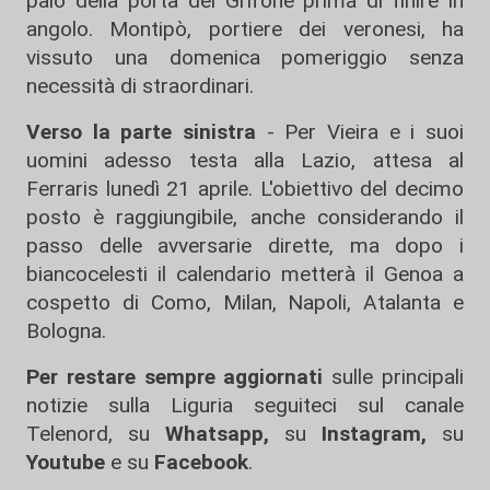
palo della porta del Grifone prima di finire in
angolo. Montipò, portiere dei veronesi, ha
vissuto una domenica pomeriggio senza
necessità di straordinari.
Verso la parte sinistra
- Per Vieira e i suoi
uomini adesso testa alla Lazio, attesa al
Ferraris lunedì 21 aprile. L'obiettivo del decimo
posto è raggiungibile, anche considerando il
passo delle avversarie dirette, ma dopo i
biancocelesti il calendario metterà il Genoa a
cospetto di Como, Milan, Napoli, Atalanta e
Bologna.
Per restare sempre aggiornati
sulle principali
notizie sulla Liguria seguiteci sul canale
Telenord, su
Whatsapp,
su
Instagram
,
su
Youtube
e su
Facebook
.