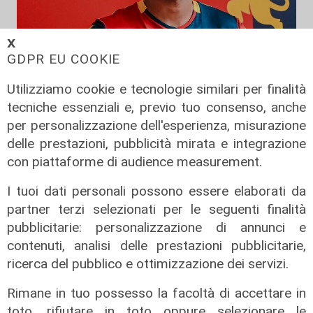
𝗫
GDPR EU COOKIE
Utilizziamo cookie e tecnologie similari per finalità
Infortunio
tecniche essenziali e, previo tuo consenso, anche
Tegola Genoa, botta al ginocchio
per personalizzazione dell'esperienza, misurazione
per Meichtry: out fino a fine agosto
delle prestazioni, pubblicità mirata e integrazione
con piattaforme di audience measurement.
05/08/2026
di F.S.
I tuoi dati personali possono essere elaborati da
partner terzi selezionati per le seguenti finalità
pubblicitarie: personalizzazione di annunci e
contenuti, analisi delle prestazioni pubblicitarie,
ricerca del pubblico e ottimizzazione dei servizi.
Rimane in tuo possesso la facoltà di accettare in
toto, rifiutare in toto oppure selezionare le