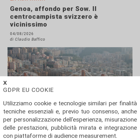
Genoa, affondo per Sow. Il
centrocampista svizzero è
vicinissimo
04/08/2026
di Claudio Baffico
𝗫
GDPR EU COOKIE
Utilizziamo cookie e tecnologie similari per finalità
tecniche essenziali e, previo tuo consenso, anche
per personalizzazione dell'esperienza, misurazione
Verso gli Europei
delle prestazioni, pubblicità mirata e integrazione
Euro 2032, ora è ufficiale: fra i 16
con piattaforme di audience measurement.