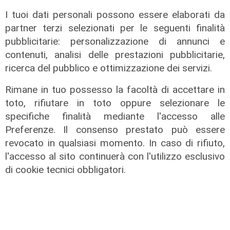
stadi candidati c'è anche il 'Ferraris'
I tuoi dati personali possono essere elaborati da
di Genova
partner terzi selezionati per le seguenti finalità
04/08/2026
pubblicitarie: personalizzazione di annunci e
di Redazione Sport
contenuti, analisi delle prestazioni pubblicitarie,
ricerca del pubblico e ottimizzazione dei servizi.
Rimane in tuo possesso la facoltà di accettare in
toto, rifiutare in toto oppure selezionare le
specifiche finalità mediante l'accesso alle
Preferenze. Il consenso prestato può essere
revocato in qualsiasi momento. In caso di rifiuto,
l'accesso al sito continuerà con l'utilizzo esclusivo
di cookie tecnici obbligatori.