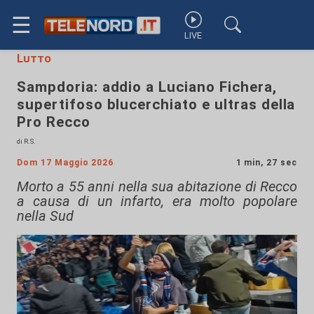
☰
LIVE
Lutto
Sampdoria: addio a Luciano Fichera,
supertifoso blucerchiato e ultras della
Pro Recco
di R.S.
Dom 17 Maggio 2026
1 min, 27 sec
Morto a 55 anni nella sua abitazione di Recco
a causa di un infarto, era molto popolare
nella Sud