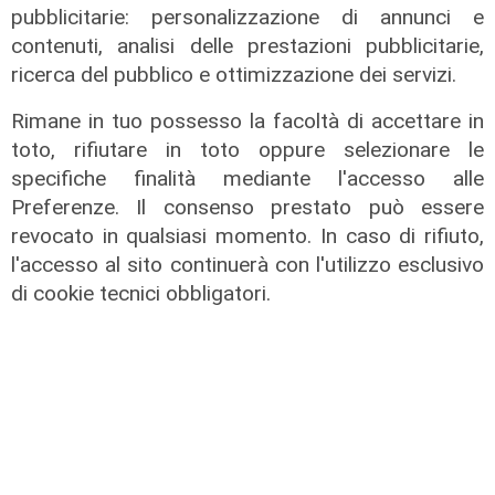
pubblicitarie: personalizzazione di annunci e
di F.S.
contenuti, analisi delle prestazioni pubblicitarie,
ricerca del pubblico e ottimizzazione dei servizi.
Rimane in tuo possesso la facoltà di accettare in
toto, rifiutare in toto oppure selezionare le
specifiche finalità mediante l'accesso alle
Preferenze. Il consenso prestato può essere
revocato in qualsiasi momento. In caso di rifiuto,
l'accesso al sito continuerà con l'utilizzo esclusivo
di cookie tecnici obbligatori.
Programma
Genova si prepara all'autunno: oltre
due milioni di euro per la pulizia di
rivi e torrenti
07/08/2026
di r.c.