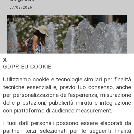
07/08/2026
𝗫
GDPR EU COOKIE
Utilizziamo cookie e tecnologie similari per finalità
tecniche essenziali e, previo tuo consenso, anche
per personalizzazione dell'esperienza, misurazione
Estate torrida
delle prestazioni, pubblicità mirata e integrazione
Caldo atroce, a Genova sarà bollino
con piattaforme di audience measurement.
rosso fino a domenica. Ecco dove
I tuoi dati personali possono essere elaborati da
trovare il fresco
partner terzi selezionati per le seguenti finalità
07/08/2026