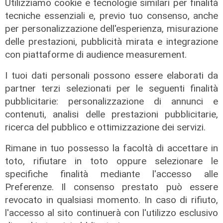
Utilizziamo cookie e tecnologie similari per finalità
08/08/2026
tecniche essenziali e, previo tuo consenso, anche
di Redazione
per personalizzazione dell'esperienza, misurazione
delle prestazioni, pubblicità mirata e integrazione
con piattaforme di audience measurement.
I tuoi dati personali possono essere elaborati da
partner terzi selezionati per le seguenti finalità
pubblicitarie: personalizzazione di annunci e
contenuti, analisi delle prestazioni pubblicitarie,
ricerca del pubblico e ottimizzazione dei servizi.
Rimane in tuo possesso la facoltà di accettare in
Le temperature
toto, rifiutare in toto oppure selezionare le
Genova, caldo torrido: bollino rosso
specifiche finalità mediante l'accesso alle
anche lunedì
Preferenze. Il consenso prestato può essere
08/08/2026
revocato in qualsiasi momento. In caso di rifiuto,
di c.b.
l'accesso al sito continuerà con l'utilizzo esclusivo