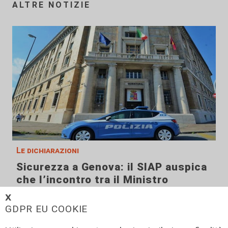
ALTRE NOTIZIE
Le dichiarazioni
Sicurezza a Genova: il SIAP auspica
che l’incontro tra il Ministro
Piantedosi e la Sindaca Salis riporti
𝗫
il tema nell’alveo corretto dei Patti
GDPR EU COOKIE
per la