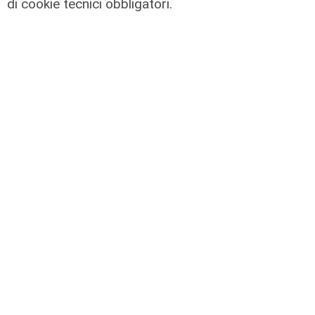
di cookie tecnici obbligatori.
Il derby
Mignanego: il 28 agosto la partita
dell'estate, preti e suore contro
sindaci e parlamentari
08/08/2026
di Redazione